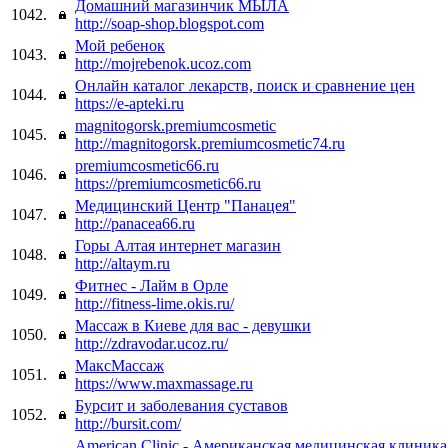
Домашний магазинчик МЫЛА
1042.
http://soap-shop.blogspot.com
Мой ребенок
1043.
http://mojrebenok.ucoz.com
Онлайн каталог лекарств, поиск и сравнение цен
1044.
https://e-apteki.ru
magnitogorsk.premiumcosmetic
1045.
http://magnitogorsk.premiumcosmetic74.ru
premiumcosmetic66.ru
1046.
https://premiumcosmetic66.ru
Медицинский Центр "Панацея"
1047.
http://panacea66.ru
Горы Алтая интернет магазин
1048.
http://altaym.ru
Фитнес - Лайм в Орле
1049.
http://fitness-lime.okis.ru/
Массаж в Киеве для вас - девушки
1050.
http://zdravodar.ucoz.ru/
МаксМассаж
1051.
https://www.maxmassage.ru
Бурсит и заболевания суставов
1052.
http://bursit.com/
American Clinic - Американская медицинская клиника