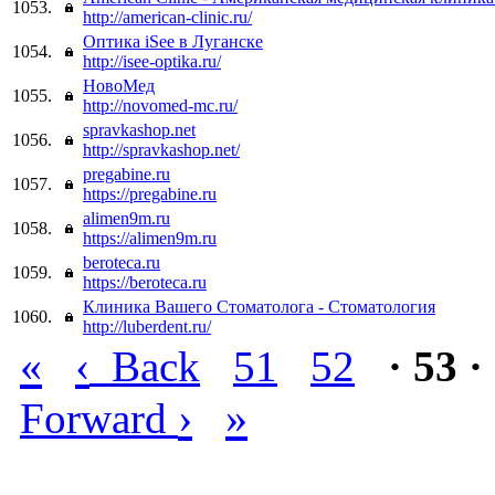
1053.
http://american-clinic.ru/
Оптика iSee в Луганске
1054.
http://isee-optika.ru/
НовоМед
1055.
http://novomed-mc.ru/
spravkashop.net
1056.
http://spravkashop.net/
pregabine.ru
1057.
https://pregabine.ru
alimen9m.ru
1058.
https://alimen9m.ru
beroteca.ru
1059.
https://beroteca.ru
Клиника Вашего Стоматолога - Стоматология
1060.
http://luberdent.ru/
«
‹
Back
51
52
· 53 ·
›
»
Forward