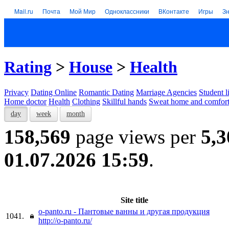
Mail.ru
Почта
Мой Мир
Одноклассники
ВКонтакте
Игры
З
Rating
>
House
>
Health
Privacy
Dating Online
Romantic Dating
Marriage Agencies
Student l
Home doctor
Health
Clothing
Skillful hands
Sweat home and comfor
day
week
month
158,569
page views per
5,3
01.07.2026 15:59
.
Site title
o-panto.ru - Пантовые ванны и другая продукция
1041.
http://o-panto.ru/