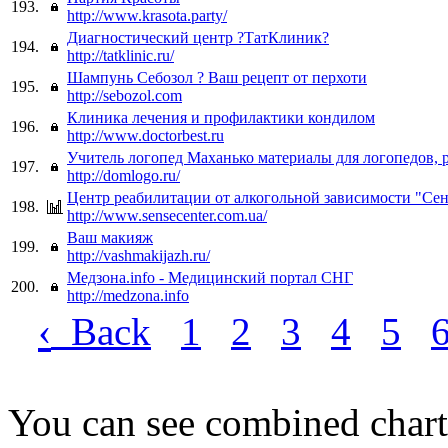
193.
http://www.krasota.party/
Диагностический центр ?ТатКлиник?
194.
http://tatklinic.ru/
Шампунь Себозол ? Ваш рецепт от перхоти
195.
http://sebozol.com
Клиника лечения и профилактики кондилом
196.
http://www.doctorbest.ru
Учитель логопед Маханько материалы для логопедов, 
197.
http://domlogo.ru/
Центр реабилитации от алкогольной зависимости "Сен
198.
http://www.sensecenter.com.ua/
Ваш макияж
199.
http://vashmakijazh.ru/
Медзона.info - Медицинский портал СНГ
200.
http://medzona.info
‹
Back
1
2
3
4
5
You can see combined chart