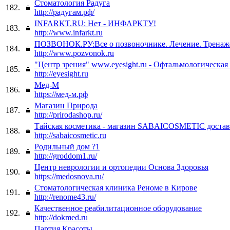
Стоматология Радуга
182.
http://радугам.рф/
INFARKT.RU: Нет - ИНФАРКТУ!
183.
http://www.infarkt.ru
ПОЗВОНОК.РУ:Все о позвоночнике. Лечение. Тренаж
184.
http://www.pozvonok.ru
"Центр зрения" www.eyesight.ru - Офтальмологическая
185.
http://eyesight.ru
Мед-М
186.
https://мед-м.рф
Магазин Природа
187.
http://prirodashop.ru/
Тайская косметика - магазин SABAICOSMETIC достав
188.
http://sabaicosmetic.ru
Родильный дом ?1
189.
http://groddom1.ru/
Центр неврологии и ортопедии Основа Здоровья
190.
https://medosnova.ru/
Стоматологическая клиника Реноме в Кирове
191.
http://renome43.ru/
Качественное реабилитационное оборудование
192.
http://dokmed.ru
Партия Красоты