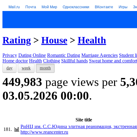
Mail.ru
Почта
Мой Мир
Одноклассники
ВКонтакте
Игры
З
Rating
>
House
>
Health
Privacy
Dating Online
Romantic Dating
Marriage Agencies
Student l
Home doctor
Health
Clothing
Skillful hands
Sweat home and comfor
day
week
month
449,983
page views per
5,3
03.05.2026 00:00
.
Site title
РиНЦ им. С.С.Юдина элитная реанимация, экстренна
181.
http://www.reancenter.ru