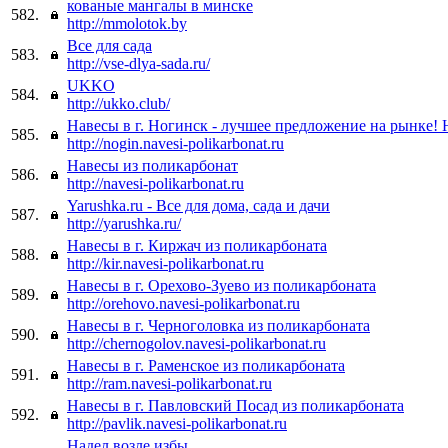
кованые мангалы в минске
582.
http://mmolotok.by
Все для сада
583.
http://vse-dlya-sada.ru/
UKKO
584.
http://ukko.club/
Навесы в г. Ногинск - лучшее предложение на рынке! 
585.
http://nogin.navesi-polikarbonat.ru
Навесы из поликарбонат
586.
http://navesi-polikarbonat.ru
Yarushka.ru - Все для дома, сада и дачи
587.
http://yarushka.ru/
Навесы в г. Киржач из поликарбоната
588.
http://kir.navesi-polikarbonat.ru
Навесы в г. Орехово-Зуево из поликарбоната
589.
http://orehovo.navesi-polikarbonat.ru
Навесы в г. Черноголовка из поликарбоната
590.
http://chernogolov.navesi-polikarbonat.ru
Навесы в г. Раменское из поликарбоната
591.
http://ram.navesi-polikarbonat.ru
Навесы в г. Павловский Посад из поликарбоната
592.
http://pavlik.navesi-polikarbonat.ru
Надел возле избы