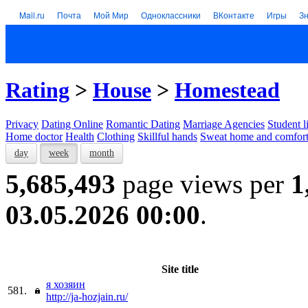
Mail.ru
Почта
Мой Мир
Одноклассники
ВКонтакте
Игры
З
Rating
>
House
>
Homestead
Privacy
Dating Online
Romantic Dating
Marriage Agencies
Student l
Home doctor
Health
Clothing
Skillful hands
Sweat home and comfor
day
week
month
5,685,493
page views per
1
03.05.2026 00:00
.
Site title
я хозяин
581.
http://ja-hozjain.ru/