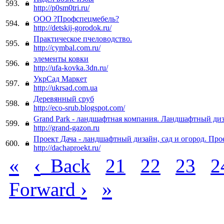
593.
http://p0sm0tri.ru/
ООО ?Профспецмебель?
594.
http://detskij-gorodok.ru/
Практическое пчеловодство.
595.
http://cymbal.com.ru/
элементы ковки
596.
http://ufa-kovka.3dn.ru/
УкрСад Маркет
597.
http://ukrsad.com.ua
Деревянный сруб
598.
http://eco-srub.blogspot.com/
Grand Park - ландшафтная компания. Ландшафтный диз
599.
http://grand-gazon.ru
Проект Дача - ландшафтный дизайн, сад и огород. Про
600.
http://dachaproekt.ru/
«
‹
Back
21
22
23
2
›
»
Forward