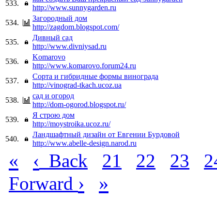
533.
http://www.sunnygarden.ru
Загородный дом
534.
http://zagdom.blogspot.com/
Дивный сад
535.
http://www.divniysad.ru
Komarovo
536.
http://www.komarovo.forum24.ru
Сорта и гибридные формы винограда
537.
http://vinograd-tkach.ucoz.ua
сад и огород
538.
http://dom-ogorod.blogspot.ru/
Я строю дом
539.
http://moystroika.ucoz.ru/
Ландшафтный дизайн от Евгении Бурдовой
540.
http://www.abelle-design.narod.ru
«
‹
Back
21
22
23
2
›
»
Forward