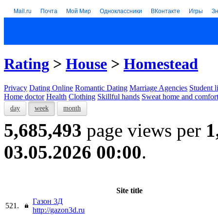
Mail.ru
Почта
Мой Мир
Одноклассники
ВКонтакте
Игры
З
Rating
>
House
>
Homestead
Privacy
Dating Online
Romantic Dating
Marriage Agencies
Student l
Home doctor
Health
Clothing
Skillful hands
Sweat home and comfor
day
week
month
5,685,493
page views per
1
03.05.2026 00:00
.
Site title
Газон 3Д
521.
http://gazon3d.ru