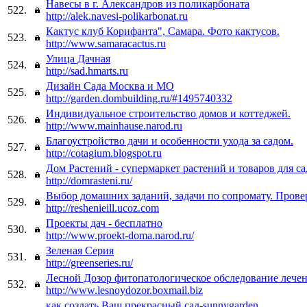
Навесы в г. Александров из поликарбоната
522.
http://alek.navesi-polikarbonat.ru
Кактус клуб Корифанта", Самара. Фото кактусов.
523.
http://www.samaracactus.ru
Улица Дачная
524.
http://sad.hmarts.ru
Дизайн Сада Москва и МО
525.
http://garden.dombuilding.ru/#1495740332
Индивидуальное строительство домов и коттеджей.
526.
http://www.mainhause.narod.ru
Благоустройство дачи и особенности ухода за садом.
527.
http://cotagium.blogspot.ru
Дом Растений - супермаркет растений и товаров для са
528.
http://domrasteni.ru/
Выбор домашних заданий, задачи по сопромату. Прове
529.
http://reshenieill.ucoz.com
Проекты дач - бесплатно
530.
http://www.proekt-doma.narod.ru/
Зеленая Серия
531.
http://greenseries.ru/
Лесной Дозор фитопатологическое обследование лечен
532.
http://www.lesnoydozor.boxmail.biz
как создать Ваш прекрасный сад-sunnygarden