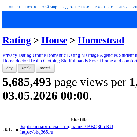
Mail.ru
Почта
Мой Мир
Одноклассники
ВКонтакте
Игры
З
Rating
>
House
>
Homestead
Privacy
Dating Online
Romantic Dating
Marriage Agencies
Student l
Home doctor
Health
Clothing
Skillful hands
Sweat home and comfor
day
week
month
5,685,493
page views per
1
03.05.2026 00:00
.
Site title
Барбекю комплексы под ключ / BBQ365.RU
361.
https://bbq365.ru