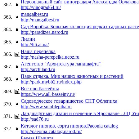
Персональный сайт виноградаря Александра Орчакова
362.
http://vinograd64.ru/
mangalbest.ru
363.
http://mangalbest.ru
Сад Воробья. Большая коллекция редких садовых раст
364.
http://paradizea.narod.ru
Лилии
365.
http://lili.at.ua/
Наша перепёлка
366.
http://nasha-perepelka.ucoz.ru
Агентство "Архитектура ландшафта"
367.
http://archiland.ru
Парк отдыха. Мир наших животных и растений
368.
http://park.mybb2.ru/index.php
Все про бассейны
369.
https://www.all-basseiny.ru/
Садоводческое товарищество СНТ Облепиха
370.
http://www.sntoblepiha.ru
Ландшафтный дизайн и озеление в Ярославле - ЛЦ Ун
371.
http://sad76.ru
Каталог пионов, сорта пионов,Paeonia catalog
372.
http://paeonia-catalog.narod.ru/
Берёза Шмидта