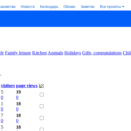
накомства
Новости
Календарь
Облако
Заметки
Все проекты
ife
Family leisure
Kitchen
Animals
Holidays
Gifts, congratulations
Chil
0
.
visitors
page views
5
19
0
0
1
18
0
0
7
18
0
0
5
18