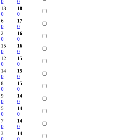
0
0
13
18
0
0
6
17
0
0
2
16
0
0
15
16
0
0
12
15
0
0
14
15
0
0
8
15
0
0
9
14
0
0
5
14
0
0
7
14
0
0
3
14
0
0