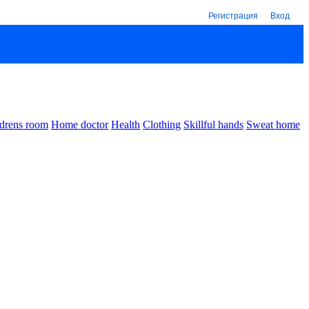
Регистрация
Вход
drens room
Home doctor
Health
Clothing
Skillful hands
Sweat home