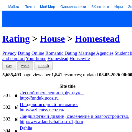
Mail.ru
Почта
Мой Мир
Одноклассники
ВКонтакте
Игры
З
Rating
>
House
>
Homestead
Privacy
Dating Online
Romantic Dating
Marriage Agencies
Student l
and comfort
Your home
Homestead
Housewife
day
week
month
5,685,493
page views per
1,841
resources; updated
03.05.2026 00:0
Site title
Лесной орех, лещина, фундук...
301.
http://funduk.ucoz.ru
Плодово-ягодный питомник
302.
http://sazhentsy.ucoz.ru/
Ландшафтный дизайн, озеленение и благоустройство.
303.
http://www.landschaft-o-ru.1gb.ru
Dahlia
304.