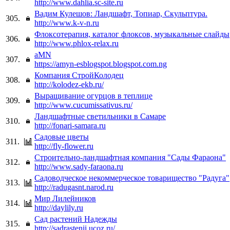
http://www.dahlia.sc-site.ru
Вадим Кулешов: Ландшафт, Топиар, Скульптура.
305.
http://www.k-v-n.ru
Флоксотерапия, каталог флоксов, музыкальные слайды
306.
http://www.phlox-relax.ru
aMN
307.
https://amyn-esblogspot.blogspot.com.ng
Компания СтройКолодец
308.
http://kolodez-ekb.ru/
Выращивание огурцов в теплице
309.
http://www.cucumissativus.ru/
Ландшафтные светильники в Самаре
310.
http://fonari-samara.ru
Садовые цветы
311.
http://fly-flower.ru
Строительно-ландшафтная компания "Сады Фараона"
312.
http://www.sady-faraona.ru
Садоводческое некоммерческое товарищество "Радуга"
313.
http://radugasnt.narod.ru
Мир Лилейников
314.
http://daylily.ru
Сад растений Надежды
315.
http://sadrastenii.ucoz.ru/