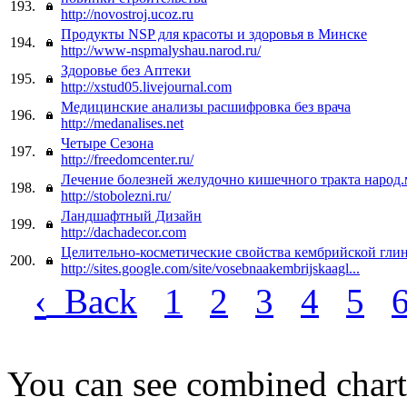
193.
http://novostroj.ucoz.ru
Продукты NSP для красоты и здоровья в Минске
194.
http://www-nspmalyshau.narod.ru/
Здоровье без Аптеки
195.
http://xstud05.livejournal.com
Медицинские анализы расшифровка без врача
196.
http://medanalises.net
Четыре Сезона
197.
http://freedomcenter.ru/
Лечение болезней желудочно кишечного тракта народ
198.
http://stobolezni.ru/
Ландшафтный Дизайн
199.
http://dachadecor.com
Целительно-косметические свойства кембрийской гли
200.
http://sites.google.com/site/vosebnaakembrijskaagl...
‹
Back
1
2
3
4
5
You can see combined chart