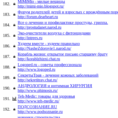
MiMiMio - милые вещицы
182.
http://mimi-mio.blogspot.ru/
Форум родителей детей и взрослых с врождённым пор
183.
http://forum.dearheart.ru
Все о лечении и профилактике простуды, гриппа.
184.
http://prostudanet.narod.ru
Эко-очистители воздуха с фитонцидами
185.
http://intrees.ru
Худеем вместе - худеем правильно
186.
http://NasheZdorovie1.narod.ru/
Корабль жизни: открытое письмо старшему брату
187.
http://korablzhizni.chat.ru
Logoped.ru - cоветы профессионала
188.
http://www.logoped.ru
СекретыТрав - лечение кожных заболеваний
189.
http://sekretitrav.chat.ru/
АНДРОЛОГИЯ и интимная ХИРУРГИЯ
190.
http://www.phimosis.ru/
Teh-Medic: товары для здоровья
191.
http://www.teh-medic.ru/
ПОДСОЗНАНИЕ.RU
192.
http://www.podsoznanie.ru
новинки строительства