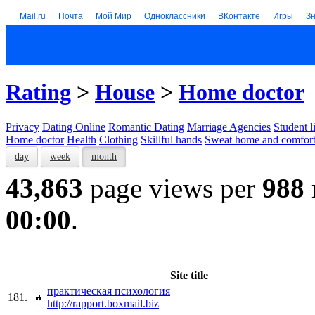
Mail.ru
Почта
Мой Мир
Одноклассники
ВКонтакте
Игры
З
Rating
>
House
>
Home doctor
Privacy
Dating Online
Romantic Dating
Marriage Agencies
Student l
Home doctor
Health
Clothing
Skillful hands
Sweat home and comfor
day
week
month
43,863
page views per
988
00:00
.
Site title
практическая психология
181.
http://rapport.boxmail.biz