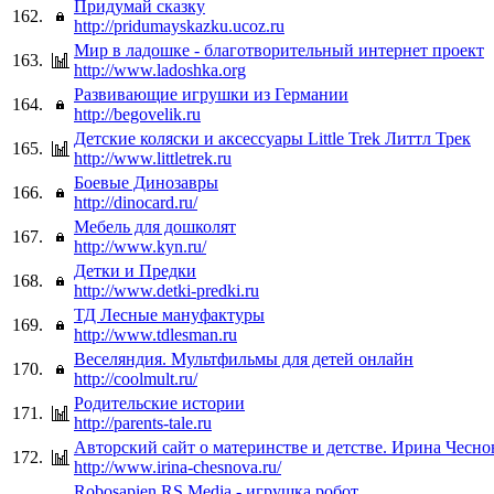
Придумай сказку
162.
http://pridumayskazku.ucoz.ru
Мир в ладошке - благотворительный интернет проект
163.
http://www.ladoshka.org
Развивающие игрушки из Германии
164.
http://begovelik.ru
Детские коляски и аксессуары Little Trek Литтл Трек
165.
http://www.littletrek.ru
Боевые Динозавры
166.
http://dinocard.ru/
Мебель для дошколят
167.
http://www.kyn.ru/
Детки и Предки
168.
http://www.detki-predki.ru
ТД Лесные мануфактуры
169.
http://www.tdlesman.ru
Веселяндия. Мультфильмы для детей онлайн
170.
http://coolmult.ru/
Родительские истории
171.
http://parents-tale.ru
Авторский сайт о материнстве и детстве. Ирина Чесно
172.
http://www.irina-chesnova.ru/
Robosapien RS Media - игрушка робот