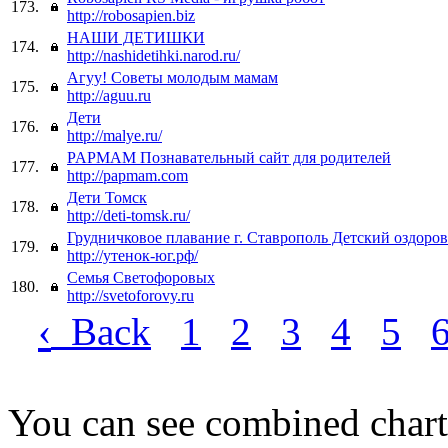
173.
http://robosapien.biz
НАШИ ДЕТИШКИ
174.
http://nashidetihki.narod.ru/
Агуу! Советы молодым мамам
175.
http://aguu.ru
Дети
176.
http://malye.ru/
PAPMAM Познавательный сайт для родителей
177.
http://papmam.com
Дети Томск
178.
http://deti-tomsk.ru/
Грудничковое плавание г. Ставрополь Детский оздоро
179.
http://утенок-юг.рф/
Семья Светофоровых
180.
http://svetoforovy.ru
‹
Back
1
2
3
4
5
You can see combined chart