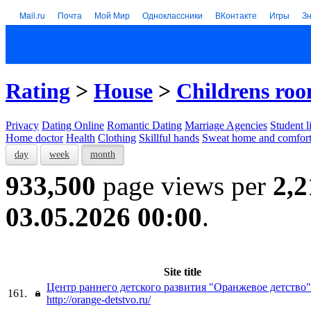
Mail.ru
Почта
Мой Мир
Одноклассники
ВКонтакте
Игры
З
Rating
>
House
>
Childrens ro
Privacy
Dating Online
Romantic Dating
Marriage Agencies
Student l
Home doctor
Health
Clothing
Skillful hands
Sweat home and comfor
day
week
month
933,500
page views per
2,2
03.05.2026 00:00
.
Site title
Центр раннего детского развития "Оранжевое детство"
161.
http://orange-detstvo.ru/