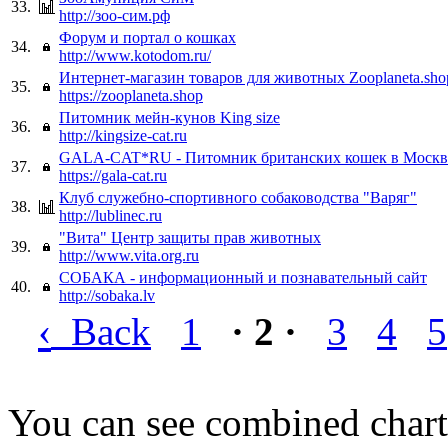
33.
http://зоо-сим.рф
Форум и портал о кошках
34.
http://www.kotodom.ru/
Интернет-магазин товаров для животных Zooplaneta.sho
35.
https://zooplaneta.shop
Питомник мейн-кунов King size
36.
http://kingsize-cat.ru
GALA-CAT*RU - Питомник британских кошек в Москв
37.
https://gala-cat.ru
Клуб служебно-спортивного собаководства "Варяг"
38.
http://lublinec.ru
"Вита" Центр защиты прав животных
39.
http://www.vita.org.ru
СОБАКА - информационный и познавательный сайт
40.
http://sobaka.lv
‹
Back
1
· 2 ·
3
4
5
You can see combined chart