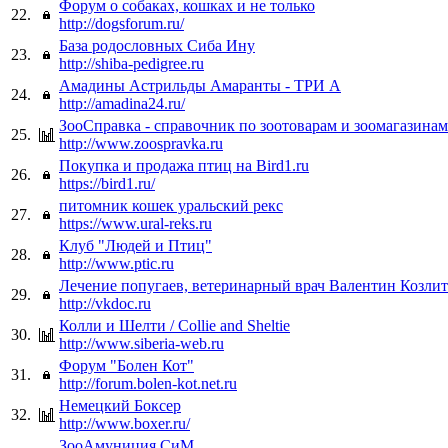
Форум о собаках, кошках и не только
22.
http://dogsforum.ru/
База родословных Сиба Ину
23.
http://shiba-pedigree.ru
Амадины Астрильды Амаранты - ТРИ А
24.
http://amadina24.ru/
ЗооСправка - справочник по зоотоварам и зоомагазинам
25.
http://www.zoospravka.ru
Покупка и продажа птиц на Bird1.ru
26.
https://bird1.ru/
питомник кошек уральский рекс
27.
https://www.ural-reks.ru
Клуб "Людей и Птиц"
28.
http://www.ptic.ru
Лечение попугаев, ветеринарный врач Валентин Козли
29.
http://vkdoc.ru
Колли и Шелти / Collie and Sheltie
30.
http://www.siberia-web.ru
Форум "Болен Кот"
31.
http://forum.bolen-kot.net.ru
Немецкий Боксер
32.
http://www.boxer.ru/
ЗооАмуниция СиМ