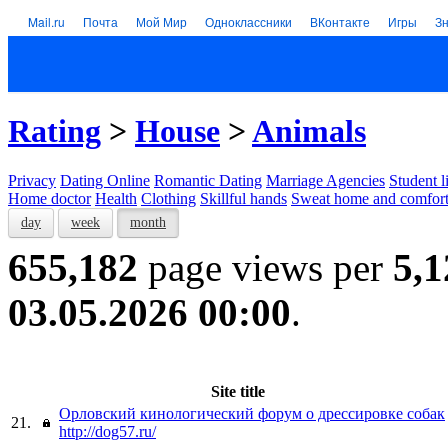
Mail.ru
Почта
Мой Мир
Одноклассники
ВКонтакте
Игры
З
Rating
>
House
>
Animals
Privacy
Dating Online
Romantic Dating
Marriage Agencies
Student l
Home doctor
Health
Clothing
Skillful hands
Sweat home and comfor
day
week
month
655,182
page views per
5,1
03.05.2026 00:00
.
Site title
Орловский кинологический форум о дрессировке собак
21.
http://dog57.ru/