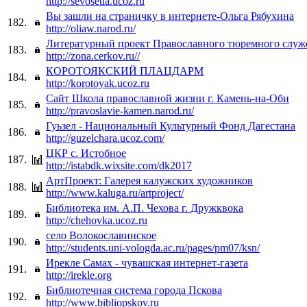
http://sevosetia.ucoz.ru
Вы зашли на страничку в интернете-Ольга Рябухина
182.
http://oliaw.narod.ru/
Литературный проект Православного тюремного служ
183.
http://zona.cerkov.ru//
КОРОТОЯКСКИЙ ПЛАЦДАРМ
184.
http://korotoyak.ucoz.ru
Сайт Школа православной жизни г. Камень-на-Оби
185.
http://pravoslavie-kamen.narod.ru/
Гуьзел - Национальный Культурный Фонд Дагестана
186.
http://guzelchara.ucoz.com/
ЦКР с. Истобное
187.
http://istabdk.wixsite.com/dk2017
АртПроект: Галерея калужских художников
188.
http://www.kaluga.ru/artproject/
Библиотека им. А.П. Чехова г. Дружквока
189.
http://chehovka.ucoz.ru
село Волокославинское
190.
http://students.uni-vologda.ac.ru/pages/pm07/ksn/
Ирекле Самах - чувашская интернет-газета
191.
http://irekle.org
Библиотечная система города Пскова
192.
http://www.bibliopskov.ru