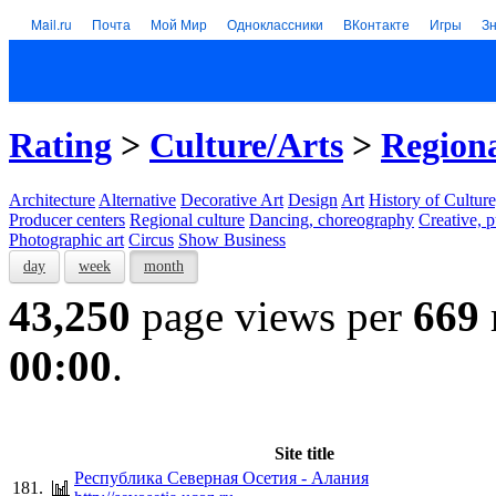
Mail.ru
Почта
Мой Мир
Одноклассники
ВКонтакте
Игры
З
Rating
>
Culture/Arts
>
Regiona
Architecture
Alternative
Decorative Art
Design
Art
History of Culture
Producer centers
Regional culture
Dancing, choreography
Creative, p
Photographic art
Circus
Show Business
day
week
month
43,250
page views per
669
00:00
.
Site title
Республика Северная Осетия - Алания
181.