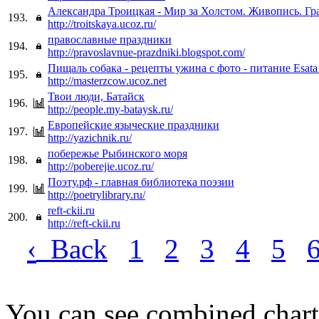
Александра Троицкая - Мир за Холстом. Живопись. Гр
193.
http://troitskaya.ucoz.ru/
православные праздники
194.
http://pravoslavnue-prazdniki.blogspot.com/
Пищаль собака - рецепты ужина с фото - питание Esata 
195.
http://masterzcow.ucoz.net
Твои люди, Батайск
196.
http://people.my-bataysk.ru/
Европейские языческие праздники
197.
http://yazichnik.ru/
побережье Рыбинского моря
198.
http://poberejie.ucoz.ru/
Поэту.рф - главная библиотека поэзии
199.
http://poetrylibrary.ru/
reft-ckii.ru
200.
http://reft-ckii.ru
‹
Back
1
2
3
4
5
You can see combined chart