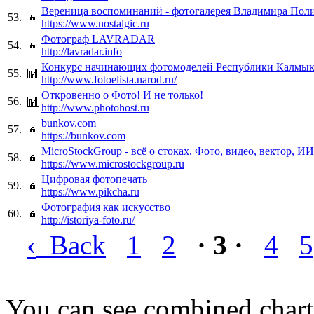
Вереница воспоминаний - фотогалерея Владимира Пол
53.
https://www.nostalgic.ru
Фотограф LAVRADAR
54.
http://lavradar.info
Конкурс начинающих фотомоделей Республики Калмы
55.
http://www.fotoelista.narod.ru/
Откровенно о Фото! И не только!
56.
http://www.photohost.ru
bunkov.com
57.
https://bunkov.com
MicroStockGroup - всё о стоках. Фото, видео, вектор, ИИ
58.
https://www.microstockgroup.ru
Цифровая фотопечать
59.
https://www.pikcha.ru
Фотография как искусство
60.
http://istoriya-foto.ru/
‹
Back
1
2
· 3 ·
4
5
You can see combined chart