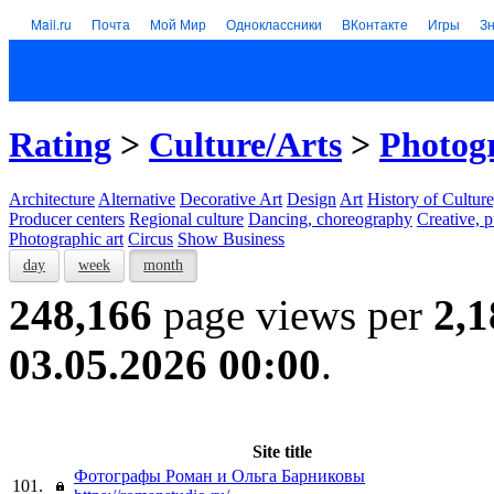
Mail.ru
Почта
Мой Мир
Одноклассники
ВКонтакте
Игры
З
Rating
>
Culture/Arts
>
Photogr
Architecture
Alternative
Decorative Art
Design
Art
History of Culture
Producer centers
Regional culture
Dancing, choreography
Creative, p
Photographic art
Circus
Show Business
day
week
month
248,166
page views per
2,1
03.05.2026 00:00
.
Site title
Фотографы Роман и Ольга Барниковы
101.