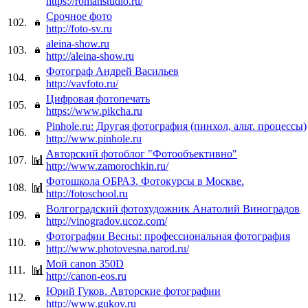
https://romanstudio.ru/
Срочное фото
102.
http://foto-sv.ru
aleina-show.ru
103.
http://aleina-show.ru
Фотограф Андрей Васильев
104.
http://vavfoto.ru/
Цифровая фотопечать
105.
https://www.pikcha.ru
Pinhole.ru: Другая фотография (пинхол, альт. процессы)
106.
http://www.pinhole.ru
Авторский фотоблог "Фотообъективно"
107.
http://www.zamorochkin.ru/
Фотошкола ОБРАЗ. Фотокурсы в Москве.
108.
http://fotoschool.ru
Волгоградский фотохудожник Анатолий Виноградов
109.
http://vinogradov.ucoz.com/
Фотографии Весны: профессиональная фотография
110.
http://www.photovesna.narod.ru/
Мой canon 350D
111.
http://canon-eos.ru
Юрий Гуков. Авторские фотографии
112.
http://www.gukov.ru