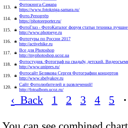
Фотокнига-Самара
113.
https://www.fotokniga-samara.ru/
Фото.Репортёр
114.
https://photoreporter.ru/
ФотоГлаз - ФотоКаталог форум статьи техника лучшие
115.
http://www.photoeye.ru
Фототуры по России 2017
116.
http://activehike.ru
Все для Photoshop
117.
http://myphotoshop.ucoz.ua
Фотостудия. Фотограф на свадьбу, детский. Видеосъем
118.
http://www.unipres.ru/
Фотосайт Белякова Сергея Фотографии концертов
119.
http://www.sbelyakov.ru
Сайт Фотолюбителей и развлечений!
120.
http://fotoalbom.ucoz.ru/
‹
Back
1
2
3
4
5
·
You can see combined chart