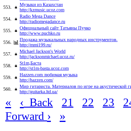
Музыки из Казахстан
553.
http://kzmusic.ucoz.com
Radio Mega Dance
554.
http://radiomegadance.ru
Официальный сайт Татьяны Пучко
555.
http://www.puchko.ru
Продажа музыкальных народных инструментов.
556.
http://mmi199.ru/
Michael Jackson's World
557.
http://jacksonmichael.ucoz.ru/
St1m,Баста
558.
http://st1m-basta.ucoz.com
Hazzen.com любимая музыка
559.
http://hazzen.com/
Мир гитариста. Материалов по игре на акустической г
560.
http://guitarka.ltd.ua/
«
‹
Back
21
22
23
2
›
»
Forward