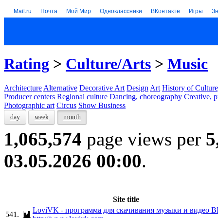
Mail.ru
Почта
Мой Мир
Одноклассники
ВКонтакте
Игры
З
Rating
>
Culture/Arts
>
Music
Architecture
Alternative
Decorative Art
Design
Art
History of Culture
Producer centers
Regional culture
Dancing, choreography
Creative, p
Photographic art
Circus
Show Business
day
week
month
1,065,574
page views per
5
03.05.2026 00:00
.
Site title
LoviVK - программа для скачивания музыки и видео В
541.