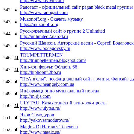
http://www.lovivk.com
Радогаст - официальный сайт pagan black metal группы
542.
http://www.radogast.com
Muzonoff.org - Скачать музыку
543.
https://muzonoff.org
Русскоязычный сайт о группе 2 Unlimited
544.
http://unlimited2.narod.ru
Русский Шансон, Авторские песни - Сергей Бодаговс
545.
http://www.bodagovsky.ru
TRUMPETTERMEN
546.
http://trumpettermen.blogspot.com/
Хип-хоп форум: Область 66
547.
http://hiphopnt.2bb.ru
"НеАнгелы", неофициальный сайт группы. Фансайт д
548.
http://www.neangely.com.ua
Информационно музыкальный портал
549.
http://m-djs.com
ULYTAU. Казахстанский этно-рок-проект
550.
http://www.ulytau.ru/
Яков Самодуров
551.
http://yakovsamodurov.ru/
Magic - Dj Наталья Терехова
552.
http://www.magic.su/