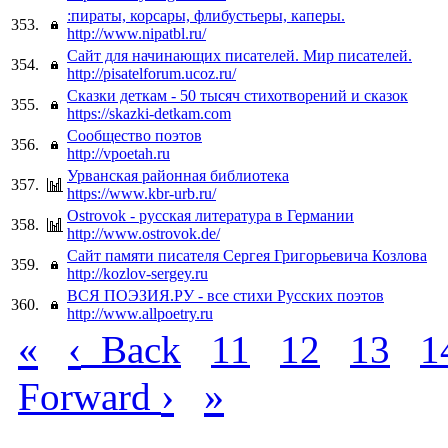
:пираты, корсары, флибустьеры, каперы.
353.
http://www.nipatbl.ru/
Сайт для начинающих писателей. Мир писателей.
354.
http://pisatelforum.ucoz.ru/
Сказки деткам - 50 тысяч стихотворений и сказок
355.
https://skazki-detkam.com
Сообщество поэтов
356.
http://vpoetah.ru
Урванская районная библиотека
357.
https://www.kbr-urb.ru/
Ostrovok - русская литература в Германии
358.
http://www.ostrovok.de/
Сайт памяти писателя Сергея Григорьевича Козлова
359.
http://kozlov-sergey.ru
ВСЯ ПОЭЗИЯ.РУ - все стихи Русских поэтов
360.
http://www.allpoetry.ru
«
‹
Back
11
12
13
1
›
»
Forward