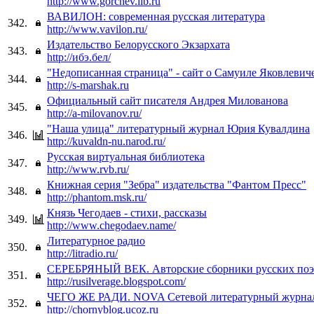
http://www.gorchev.lib.ru
ВАВИЛОН: современная русская литература
342.
http://www.vavilon.ru/
Издательство Белорусского Экзархата
343.
http://ибэ.бел/
"Недописанная страница" - сайт о Самуиле Яковлеви
344.
http://s-marshak.ru
Официальный сайт писателя Андрея Милованова
345.
http://a-milovanov.ru/
"Наша улица" литературный журнал Юрия Кувалдина
346.
http://kuvaldn-nu.narod.ru/
Русская виртуальная библиотека
347.
http://www.rvb.ru/
Книжная серия "Зебра" издательства "Фантом Пресс"
348.
http://phantom.msk.ru/
Князь Чегодаев - стихи, рассказы
349.
http://www.chegodaev.name/
Литературное радио
350.
http://litradio.ru/
СЕРЕБРЯНЫЙ ВЕК. Авторские сборники русских поэ
351.
http://rusilverage.blogspot.com/
ЧЕГО ЖЕ РАДИ. NOVA Сетевой литературный журна
352.
http://chornyblog.ucoz.ru