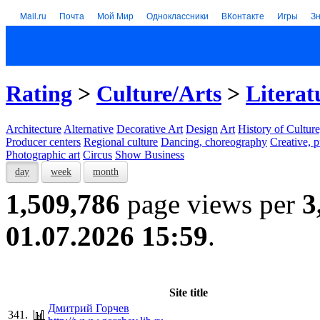
Mail.ru
Почта
Мой Мир
Одноклассники
ВКонтакте
Игры
З
Rating
>
Culture/Arts
>
Literat
Architecture
Alternative
Decorative Art
Design
Art
History of Culture
Producer centers
Regional culture
Dancing, choreography
Creative, p
Photographic art
Circus
Show Business
day
week
month
1,509,786
page views per
3
01.07.2026 15:59
.
Site title
Дмитрий Горчев
341.