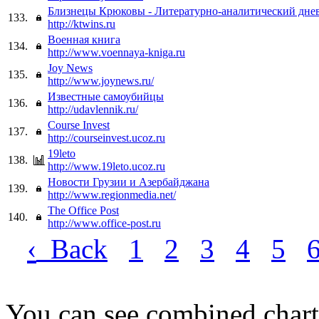
Близнецы Крюковы - Литературно-аналитический дне
133.
http://ktwins.ru
Военная книга
134.
http://www.voennaya-kniga.ru
Joy News
135.
http://www.joynews.ru/
Известные самоубийцы
136.
http://udavlennik.ru/
Course Invest
137.
http://courseinvest.ucoz.ru
19leto
138.
http://www.19leto.ucoz.ru
Новости Грузии и Азербайджана
139.
http://www.regionmedia.net/
The Office Post
140.
http://www.office-post.ru
‹
Back
1
2
3
4
5
You can see combined chart