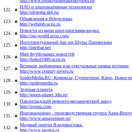
http://www.russkiyimperatorskiydom.ru/
НЛО и альтернативные технологии
122.
http://ufotema.sk6.ru/
Объявления в Вейделевке
123.
http://webdob.ucoz.ru
Новости из мира книг,программ,видио.
124.
http://our-world.ucoz.com/
Интеллектуальный бар им Шуры Паровозова
125.
http://intelbar.net
Мир футбольных новостей
126.
http://hohol1989.ucoz.ru
Великие любовники или сексуальные нравы истории
127.
http://www.century-lovers.ru
SpiderMedia.RU, Комиксы, Супергерои, Кино, Новост
128.
http://spidermedia.ru
Зеленая планета
129.
http://green-planet.3dn.ru/
Павлоградский ремонто-механический завод
130.
http://pvrmz.com
Инновационно - производственная группа Аква-Венч
131.
http://www.aquaventure.ru/
Модный портал Владивостока.
132.
http://www.jarotea.ru