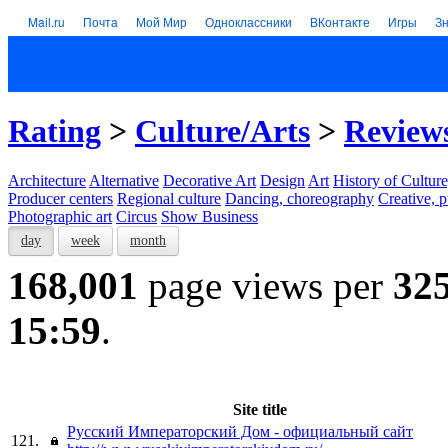
Mail.ru
Почта
Мой Мир
Одноклассники
ВКонтакте
Игры
З
Rating
>
Culture/Arts
>
Reviews
Architecture
Alternative
Decorative Art
Design
Art
History of Culture
Producer centers
Regional culture
Dancing, choreography
Creative, p
Photographic art
Circus
Show Business
day
week
month
168,001
page views per
32
15:59
.
Site title
Русский Императорский Дом - официальный сайт
121.