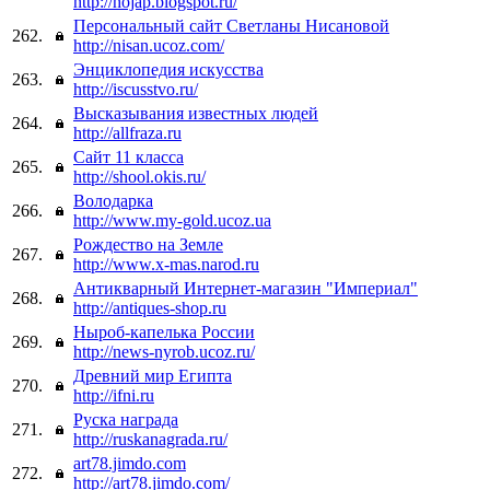
http://hojap.blogspot.ru/
Персональный сайт Светланы Нисановой
262.
http://nisan.ucoz.com/
Энциклопедия искусства
263.
http://iscusstvo.ru/
Высказывания известных людей
264.
http://allfraza.ru
Сайт 11 класса
265.
http://shool.okis.ru/
Володарка
266.
http://www.my-gold.ucoz.ua
Рождество на Земле
267.
http://www.x-mas.narod.ru
Антикварный Интернет-магазин "Империал"
268.
http://antiques-shop.ru
Ныроб-капелька России
269.
http://news-nyrob.ucoz.ru/
Древний мир Египта
270.
http://ifni.ru
Руска награда
271.
http://ruskanagrada.ru/
art78.jimdo.com
272.
http://art78.jimdo.com/