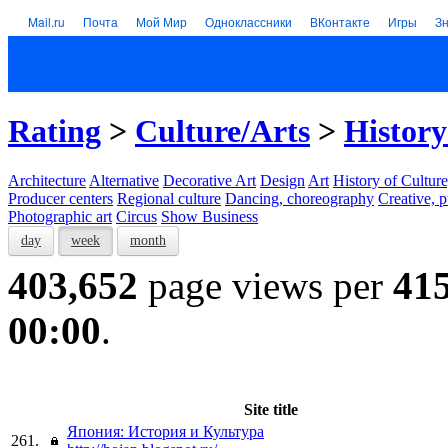
Mail.ru
Почта
Мой Мир
Одноклассники
ВКонтакте
Игры
З
Rating
>
Culture/Arts
>
History
Architecture
Alternative
Decorative Art
Design
Art
History of Culture
Producer centers
Regional culture
Dancing, choreography
Creative, p
Photographic art
Circus
Show Business
day
week
month
403,652
page views per
41
00:00
.
Site title
Япония: История и Культура
261.