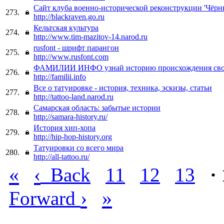
Сайт клуба военно-исторической реконструкции 'Чёрн
273.
http://blackraven.go.ru
Кельтская культура
274.
http://www.tim-mazitov-14.narod.ru
rusfont - шрифт парангон
275.
http://www.rusfont.com
ФАМИЛИИ ИНФО узнай историю происхождения сво
276.
http://familii.info
Все о татуировке - история, техника, эскизы, статьи
277.
http://tattoo-land.narod.ru
Самарская область: забытые истории
278.
http://samara-history.ru/
История хип-хопа
279.
http://hip-hop-history.org
Татуировки со всего мира
280.
http://all-tattoo.ru/
«
‹
Back
11
12
13
·
›
»
Forward