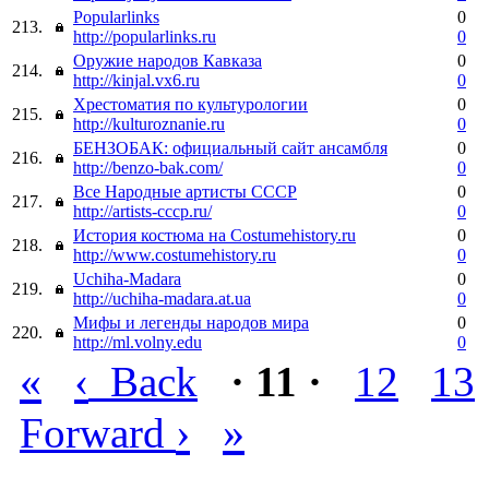
Popularlinks
0
213.
http://popularlinks.ru
0
Оружие народов Кавказа
0
214.
http://kinjal.vx6.ru
0
Хрестоматия по культурологии
0
215.
http://kulturoznanie.ru
0
БЕНЗОБАК: официальный сайт ансамбля
0
216.
http://benzo-bak.com/
0
Все Народные артисты СССР
0
217.
http://artists-cccp.ru/
0
История костюма на Costumehistory.ru
0
218.
http://www.costumehistory.ru
0
Uchiha-Madara
0
219.
http://uchiha-madara.at.ua
0
Мифы и легенды народов мира
0
220.
http://ml.volny.edu
0
«
‹
Back
· 11 ·
12
13
›
»
Forward