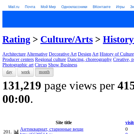
Mail.ru
Почта
Мой Мир
Одноклассники
ВКонтакте
Игры
З
Rating
>
Culture/Arts
>
History
Architecture
Alternative
Decorative Art
Design
Art
History of Culture
Producer centers
Regional culture
Dancing, choreography
Creative, p
Photographic art
Circus
Show Business
day
week
month
131,219
page views per
41
00:00
.
Site title
visi
Антиквариат, старинные вещи
0
201.