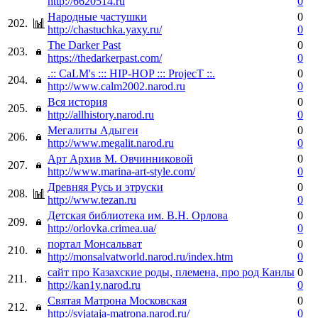
http://6620514.ru
0
Народные частушки
0
202.
http://chastuchka.yaxy.ru/
0
The Darker Past
0
203.
https://thedarkerpast.com/
0
.:: CaLM's ::: HIP-HOP ::: ProjecT ::.
0
204.
http://www.calm2002.narod.ru
0
Вся история
0
205.
http://allhistory.narod.ru
0
Мегалиты Адыгеи
0
206.
http://www.megalit.narod.ru
0
Арт Архив М. Овчинниковой
0
207.
http://www.marina-art-style.com/
0
Древняя Русь и этруски
0
208.
http://www.tezan.ru
0
Детская библиотека им. В.Н. Орлова
0
209.
http://orlovka.crimea.ua/
0
портал Монсальват
0
210.
http://monsalvatworld.narod.ru/index.htm
0
сайт про Казахские роды, племена, про род Канлы
0
211.
http://kan1y.narod.ru
0
Святая Матрона Московская
0
212.
http://svjataja-matrona.narod.ru/
0