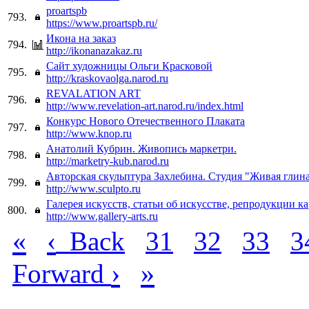
proartspb
793.
https://www.proartspb.ru/
Икона на заказ
794.
http://ikonanazakaz.ru
Сайт художницы Ольги Красковой
795.
http://kraskovaolga.narod.ru
REVALATION ART
796.
http://www.revelation-art.narod.ru/index.html
Конкурс Нового Отечественного Плаката
797.
http://www.knop.ru
Анатолий Кубрин. Живопись маркетри.
798.
http://marketry-kub.narod.ru
Авторская скульптура Захлебина. Студия "Живая глин
799.
http://www.sculpto.ru
Галерея искусств, статьи об искусстве, репродукции к
800.
http://www.gallery-arts.ru
«
‹
Back
31
32
33
3
›
»
Forward