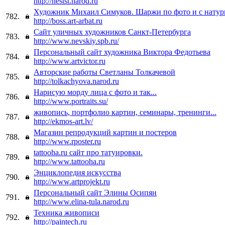
http://nestst.narod.ru
Художник Михаил Симуков. Шаржи по фото и с натур
782.
http://boss.art-arbat.ru
Сайт уличных художников Санкт-Петербурга
783.
http://www.nevskiy.spb.ru/
Персональный сайт художника Виктора Федотьева
784.
http://www.artvictor.ru
Авторские работы Светланы Толкачевой
785.
http://tolkachyova.narod.ru
Нарисую морду лица с фото и так...
786.
http://www.portraits.su/
живопись, портфолио картин, семинары, тренинги...
787.
http://ekmos-art.lv/
Магазин репродукций картин и постеров
788.
http://www.rposter.ru
tattooha.ru сайт про татуировки.
789.
http://www.tattooha.ru
Энциклопедия искусства
790.
http://www.artprojekt.ru
Персональный сайт Элины Осипян
791.
http://www.elina-tula.narod.ru
Техника живописи
792.
http://paintech.ru