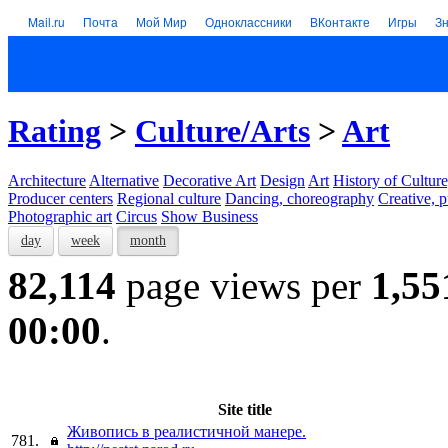
Mail.ru
Почта
Мой Мир
Одноклассники
ВКонтакте
Игры
З
Rating
>
Culture/Arts
>
Art
Architecture
Alternative
Decorative Art
Design
Art
History of Culture
Producer centers
Regional culture
Dancing, choreography
Creative, p
Photographic art
Circus
Show Business
day
week
month
82,114
page views per
1,55
00:00
.
Site title
Живопись в реалистичной манере.
781.