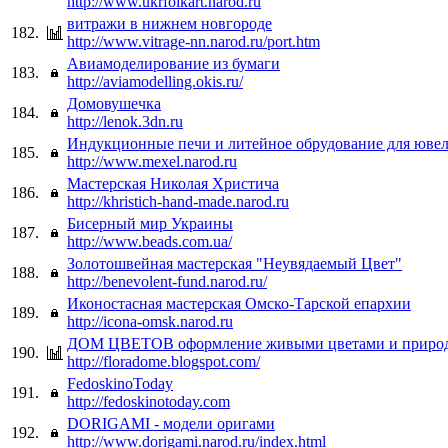
http://www.ukrfolkart.narod.ru
витражи в нижнем новгороде
182.
http://www.vitrage-nn.narod.ru/port.htm
Авиамоделирование из бумаги
183.
http://aviamodelling.okis.ru/
Домовушечка
184.
http://lenok.3dn.ru
Индукционные печи и литейное обрудование для юве
185.
http://www.mexel.narod.ru
Мастерская Николая Христича
186.
http://khristich-hand-made.narod.ru
Бисерный мир Украины
187.
http://www.beads.com.ua/
Золотошвейная мастерская "Неувядаемый Цвет"
188.
http://benevolent-fund.narod.ru/
Иконостасная мастерская Омско-Тарской епархии
189.
http://icona-omsk.narod.ru
ДОМ ЦВЕТОВ оформление живыми цветами и приро
190.
http://floradome.blogspot.com/
FedoskinoToday
191.
http://fedoskinotoday.com
DORIGAMI - модели оригами
192.
http://www.dorigami.narod.ru/index.html