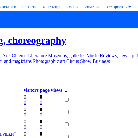
накомства
Новости
Календарь
Облако
Заметки
Все проекты
g, choreography
, Arts
Cinema
Literature
Museums, galleries
Music
Reviews, news, pub
ci and magicians
Photographic art
Circus
Show Business
visitors
page views
0
0
0
0
0
0
0
0
0
0
0
0
снушки"
0
0