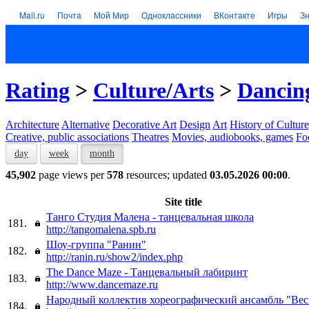
Mail.ru
Почта
Мой Мир
Одноклассники
ВКонтакте
Игры
З
Rating
>
Culture/Arts
>
Dancin
Architecture
Alternative
Decorative Art
Design
Art
History of Culture
Creative, public associations
Theatres
Movies, audiobooks, games
Fo
day
week
month
45,902
page views per
578
resources; updated
03.05.2026 00:00
.
Site title
Танго Cтудия Малена - танцевальная школа
181.
http://tangomalena.spb.ru
Шоу-группа "Ранин"
182.
http://ranin.ru/show2/index.php
The Dance Maze - Танцевальный лабиринт
183.
http://www.dancemaze.ru
Народный коллектив хореографический ансамбль "Ве
184.