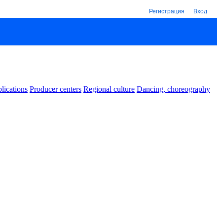
Регистрация
Вход
lications
Producer centers
Regional culture
Dancing, choreography