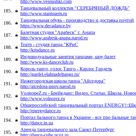
http://www.vesnushki.com
Танцевальный коллектив "СЕРЕБРЯНЫЙ ДОЖДЬ"
185.
http://www.stantsuem.ru
Танцевальная обувь - производство и доставка почтой
186.
https://www.decadance.by
Балетная студия "Арабеск" г. Анапа
187.
http://www.arabesk-anapa.narod.ru
Театр - студия танца "КРиС
188.
http://krisdance.ru
Индивидуальные занятия танцами, шоу балет
189.
http://www.ks-danceclub.ru
Король танго, голос Танго - Карлос Гардель
190.
http://gardel.elalmadeltango.ru/
Нижегородская школа танца "Айседора"
191.
http://aicedora-nnov.narod.ru
VолнореZ.ru - Брейкданс: Видео. Статьи. Школа. Ново
192.
http://www.volnorez.ru
Общероссийский танцевальный портал ENERGY!::Шк
193.
http://energydance.ru
Портал бального танца в Украине - все про бальные т
194.
http://dance.in.ua
Аренда танцевального зала Санкт-Петербург
195.
http://dance-cube.ucoz.ru