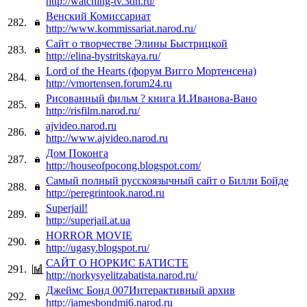
http://watching-tv.3dn.ru/
Венский Комиссариат
282.
http://www.kommissariat.narod.ru/
Сайт о творчестве Элины Быстрицкой
283.
http://elina-bystritskaya.ru/
Lord of the Hearts (форум Вигго Мортенсена)
284.
http://vmortensen.forum24.ru
Рисованный фильм ? книга И.Иванова-Вано
285.
http://risfilm.narod.ru/
ajvideo.narod.ru
286.
http://www.ajvideo.narod.ru
Дом Поконга
287.
http://houseofpocong.blogspot.com/
Самый полный русскоязычный сайт о Билли Бойде
288.
http://peregrintook.narod.ru
Superjail!
289.
http://superjail.at.ua
HORROR MOVIE
290.
http://ugasy.blogspot.ru/
САЙТ О НОРКИС БАТИСТЕ
291.
http://norkysyelitzabatista.narod.ru/
Джеймс Бонд 007Интерактивный архив
292.
http://jamesbondmi6.narod.ru