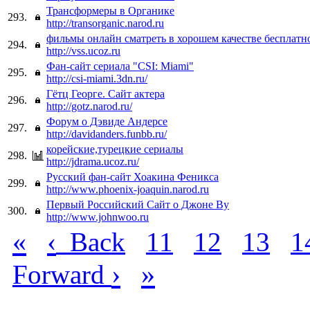
Трансформеры в Органике
293.
http://transorganic.narod.ru
фильмы онлайн сматреть в хорошем качестве бесплатн
294.
http://vss.ucoz.ru
Фан-сайт сериала "CSI: Miami"
295.
http://csi-miami.3dn.ru/
Гётц Георге. Сайт актера
296.
http://gotz.narod.ru/
Форум о Дэвиде Андерсе
297.
http://davidanders.funbb.ru/
корейские,турецкие сериалы
298.
http://jdrama.ucoz.ru/
Русский фан-сайт Хоакина Феникса
299.
http://www.phoenix-joaquin.narod.ru
Первый Российский Сайт о Джоне Ву
300.
http://www.johnwoo.ru
«
‹
Back
11
12
13
1
›
»
Forward