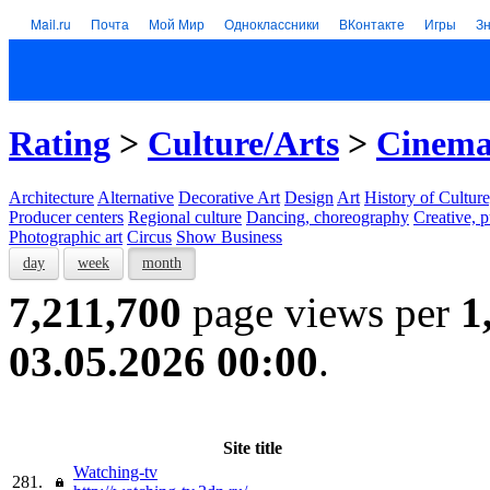
Mail.ru
Почта
Мой Мир
Одноклассники
ВКонтакте
Игры
З
Rating
>
Culture/Arts
>
Cinem
Architecture
Alternative
Decorative Art
Design
Art
History of Culture
Producer centers
Regional culture
Dancing, choreography
Creative, p
Photographic art
Circus
Show Business
day
week
month
7,211,700
page views per
1
03.05.2026 00:00
.
Site title
Watching-tv
281.