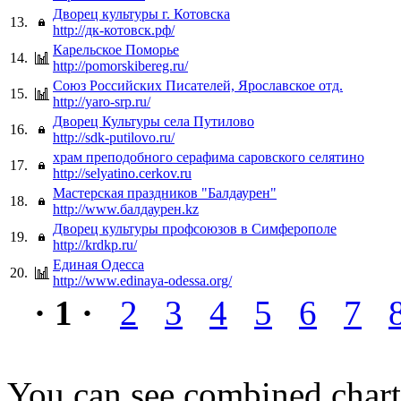
Дворец культуры г. Котовска
13.
http://дк-котовск.рф/
Карельское Поморье
14.
http://pomorskibereg.ru/
Союз Российских Писателей, Ярославское отд.
15.
http://yaro-srp.ru/
Дворец Культуры села Путилово
16.
http://sdk-putilovo.ru/
храм преподобного серафима саровского селятино
17.
http://selyatino.cerkov.ru
Мастерская праздников "Балдаурен"
18.
http://www.балдаурен.kz
Дворец культуры профсоюзов в Симферополе
19.
http://krdkp.ru/
Единая Одесса
20.
http://www.edinaya-odessa.org/
· 1 ·
2
3
4
5
6
7
You can see combined chart