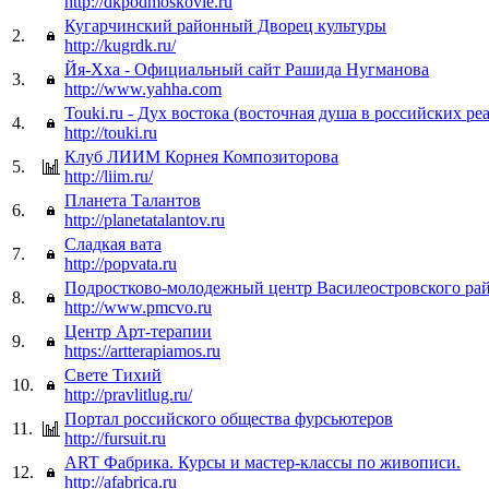
http://dkpodmoskovie.ru
Кугарчинский районный Дворец культуры
2.
http://kugrdk.ru/
Йя-Хха - Официальный сайт Рашида Нугманова
3.
http://www.yahha.com
Touki.ru - Дух востока (восточная душа в российских ре
4.
http://touki.ru
Клуб ЛИИМ Корнея Композиторова
5.
http://liim.ru/
Планета Талантов
6.
http://planetatalantov.ru
Сладкая вата
7.
http://popvata.ru
Подростково-молодежный центр Василеостровского ра
8.
http://www.pmcvo.ru
Центр Арт-терапии
9.
https://artterapiamos.ru
Свете Тихий
10.
http://pravlitlug.ru/
Портал российского общества фурсьютеров
11.
http://fursuit.ru
ART Фабрика. Курсы и мастер-классы по живописи.
12.
http://afabrica.ru