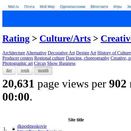
Mail.ru
Почта
Мой Мир
Одноклассники
ВКонтакте
Игры
З
Rating
>
Culture/Arts
>
Creativ
Architecture
Alternative
Decorative Art
Design
Art
History of Culture
Producer centers
Regional culture
Dancing, choreography
Creative, p
Photographic art
Circus
Show Business
day
week
month
20,631
page views per
902
00:00
.
Site title
dkpodmoskovie
1.