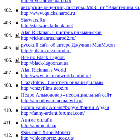
http://dvd-movie.narod.ru
авторские рецензии, постеры, Mp3 - от "Властелина ко
402.
http://www.quicks.narod.ru
Starwars.Ru
403.
http://starwars.kulichki.net
Alan Rickman. Пристань рикманьяков
404.
http://rickmanrus.narod2.ru/
русский сайт об актере Джулиан МакМэхон
405.
http://julian-cole.narod.ru
Все по Black Lagoon
406.
http://black-lagoon.at.ua
Alan Rickman's World
407.
http://www.rickmanworld.narod.ru/
CrazyFilms - Смотреть онлайн фильмы
408.
http://crazyfilms.ucoz.ru
Педро Альмодовар - неофициальный сайт
409.
http://almodovarcinema.tw1.ru/
Forum Fanny Ardant/Форум Фанни Ардан
410.
http://fanny-ardant.forumei.com/
Аниме онлайн
411.
http://animir.at.ua/
Фан-сайт Хлои Моретц
412.
http://chloemoretz.ucoz.ua/