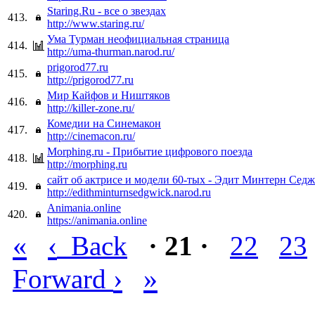
Staring.Ru - все о звездах
413.
http://www.staring.ru/
Ума Турман неофициальная страница
414.
http://uma-thurman.narod.ru/
prigorod77.ru
415.
http://prigorod77.ru
Мир Кайфов и Ништяков
416.
http://killer-zone.ru/
Комедии на Синемакон
417.
http://cinemacon.ru/
Morphing.ru - Прибытие цифрового поезда
418.
http://morphing.ru
сайт об актрисе и модели 60-тых - Эдит Минтерн Сед
419.
http://edithminturnsedgwick.narod.ru
Animania.online
420.
https://animania.online
«
‹
Back
· 21 ·
22
23
›
»
Forward