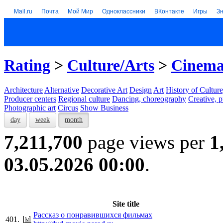
Mail.ru
Почта
Мой Мир
Одноклассники
ВКонтакте
Игры
З
Rating
>
Culture/Arts
>
Cinem
Architecture
Alternative
Decorative Art
Design
Art
History of Culture
Producer centers
Regional culture
Dancing, choreography
Creative, p
Photographic art
Circus
Show Business
day
week
month
7,211,700
page views per
1
03.05.2026 00:00
.
Site title
Рассказ о понравившихся фильмах
401.