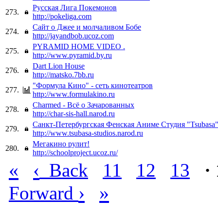
Русская Лига Покемонов
273.
http://pokeliga.com
Сайт о Джее и молчаливом Бобе
274.
http://jayandbob.ucoz.com
PYRAMID HOME VIDEO .
275.
http://www.pyramid.by.ru
Dart Lion House
276.
http://matsko.7bb.ru
"Формула Кино" - сеть кинотеатров
277.
http://www.formulakino.ru
Charmed - Всё о Зачарованных
278.
http://char-sis-hall.narod.ru
Санкт-Петербургская Фенская Аниме Студия "Tsubasa
279.
http://www.tsubasa-studios.narod.ru
Мегакино рулит!
280.
http://schoolproject.ucoz.ru/
«
‹
Back
11
12
13
·
›
»
Forward