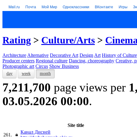
Mail.ru
Почта
Мой Мир
Одноклассники
ВКонтакте
Игры
З
Rating
>
Culture/Arts
>
Cinem
Architecture
Alternative
Decorative Art
Design
Art
History of Culture
Producer centers
Regional culture
Dancing, choreography
Creative, p
Photographic art
Circus
Show Business
day
week
month
7,211,700
page views per
1
03.05.2026 00:00
.
Site title
Канал Дисней
261.