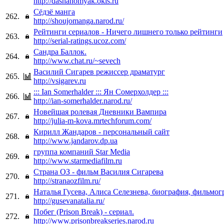
http://dashahomyak.okis.ru
Сёдзё манга
262.
http://shoujomanga.narod.ru/
Рейтинги сериалов - Ничего лишнего только рейтинги
263.
http://serial-ratings.ucoz.com/
Сандра Баллок.
264.
http://www.chat.ru/~sevech
Василий Сигарев режиссер драматург
265.
http://vsigarev.ru
::: Ian Somerhalder ::: Ян Сомерхолдер :::
266.
http://ian-somerhalder.narod.ru/
Новейшая ролевая Дневники Вампира
267.
http://julia-m-kova.mrtechforum.com/
Кирилл Жандаров - персональный сайт
268.
http://www.jandarov.dp.ua
группа компаний Star Media
269.
http://www.starmediafilm.ru
Страна ОЗ - фильм Василия Сигарева
270.
http://stranaozfilm.ru/
Наталья Гусева, Алиса Селезнева, биография, фильмог
271.
http://gusevanatalia.ru/
Побег (Prison Break) - сериал.
272.
http://www.prisonbreakseries.narod.ru