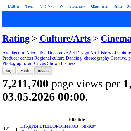
Mail.ru
Почта
Мой Мир
Одноклассники
ВКонтакте
Игры
З
Rating
>
Culture/Arts
>
Cinem
Architecture
Alternative
Decorative Art
Design
Art
History of Culture
Producer centers
Regional culture
Dancing, choreography
Creative, p
Photographic art
Circus
Show Business
day
week
month
7,211,700
page views per
1
03.05.2026 00:00
.
Site title
СТУДИЯ ВИДЕОРОЛИКОВ "NikKa"
121.