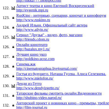
http://nikka777.blogspot.com
Артист театра и кино Евгений Воскресенский
122.
http://evgenik.mpi.ru
RusKino - интервью, сценарии, киночат и кинофорум
123.
http://www.ruskino.ru
Андрей Ильин. Официальный сайт актера
124.
http://www.ailyin.ru/
Сериал "Друзья" - видео, фото, магазин
125.
http://friends.cdom.ru
Онлайн кинотеатр
126.
http://bazalux.my1.ru/
Лучшее кино укоз
127.
http://goldkino.ucoz.com
Синема.жж
128.
http://cinematographua.livejournal.com/
Гостья из будущего. Наташа Гусева. Алиса Селезнева.
129.
http://www.mielofon.ru/
Денди из Гетто
130.
http://www.dendyizgetto.ru/
Татарские фильмы смотреть онлайн.Видеоновости
131.
http://shubino-video.narod.ru/
Авторский проект о новинках кино - премьеры, трейле
132.
http://film-journal.ru