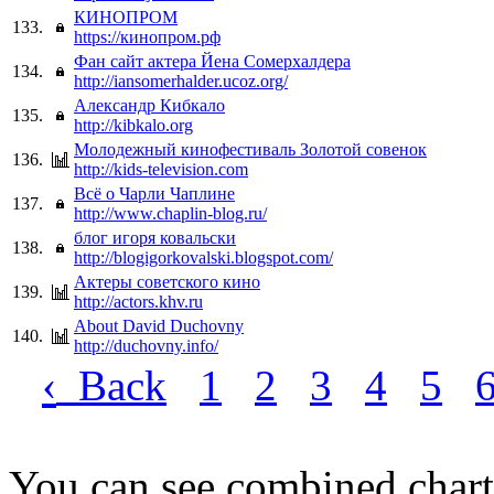
КИНОПРОМ
133.
https://кинопром.рф
Фан сайт актера Йена Сомерхалдера
134.
http://iansomerhalder.ucoz.org/
Александр Кибкало
135.
http://kibkalo.org
Молодежный кинофестиваль Золотой совенок
136.
http://kids-television.com
Всё о Чарли Чаплине
137.
http://www.chaplin-blog.ru/
блог игоря ковальски
138.
http://blogigorkovalski.blogspot.com/
Актеры советского кино
139.
http://actors.khv.ru
About David Duchovny
140.
http://duchovny.info/
‹
Back
1
2
3
4
5
You can see combined chart