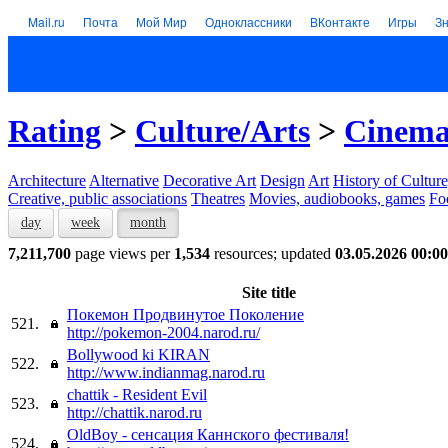
Mail.ru
Почта
Мой Мир
Одноклассники
ВКонтакте
Игры
З
Rating
>
Culture/Arts
>
Cinem
Architecture
Alternative
Decorative Art
Design
Art
History of Culture
Creative, public associations
Theatres
Movies, audiobooks, games
Fo
day
week
month
7,211,700
page views per
1,534
resources; updated
03.05.2026 00:00
Site title
Покемон Продвинутое Поколение
521.
http://pokemon-2004.narod.ru/
Bollywood ki KIRAN
522.
http://www.indianmag.narod.ru
chattik - Resident Evil
523.
http://chattik.narod.ru
OldBoy - сенсация Каннского фестиваля!
524.