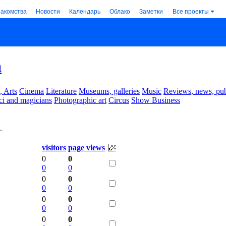
накомства
Новости
Календарь
Облако
Заметки
Все проекты
a
, Arts
Cinema
Literature
Museums, galleries
Music
Reviews, news, pub
ci and magicians
Photographic art
Circus
Show Business
.
visitors
page views
0
0
0
0
0
0
0
0
0
0
0
0
0
0