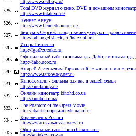
http://www.oldboy.ru/
Total DVD журнал о кино, DVD и домашнем кинотеат
525.
http://www.totaldvd.ru/
Хеннет-Аннун
526.
http://www.henneth-annun.ru/
Безруков Сергей: и люди вновь уверуют - добро сильне
527.
http://lightangel.sitecity.ru/index.phtml
Игорь Петренко
528.
http://IgorPetrenko.ru
Официальный сайт кинокаманды ДаКо, кинокаманда, 
529.
http://dako.ucoz.ru
Андрей Арсеньевич Тарковский | о жизни и кино режис
530.
http://www.tarkovsky.net.ru
Кинофэмили - фильмы для вас и вашей семьи
531.
http://kinofamily.ru/
Онлайн-кинотеатр kinohd.co.ua
532.
http://kinohd.co.ua/
The Phantom of the Opera Movie
533.
http://phantom-opera-movie.narod.ru
Король лев в России
534.
http://www.tlk-in-russia.narod.ru
Официальный сайт Павла Савинкова
535.
http://savinkov.moy.su