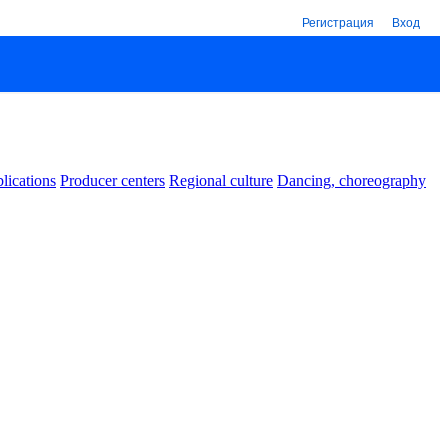
Регистрация
Вход
lications
Producer centers
Regional culture
Dancing, choreography