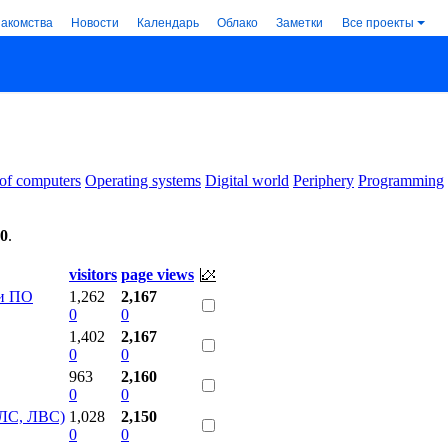
накомства
Новости
Календарь
Облако
Заметки
Все проекты
 of computers
Operating systems
Digital world
Periphery
Programming
00
.
visitors
page views
 и ПО
1,262
2,167
0
0
1,402
2,167
0
0
963
2,160
0
0
ОЛС, ЛВС)
1,028
2,150
0
0