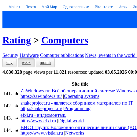
Mail.ru
Почта
Мой Мир
Одноклассники
ВКонтакте
Игры
З
Rating
>
Computers
Security
Hardware
Computer publications
News, events in the world
day
week
month
4,830,328
page views per
11,821
resources; updated
03.05.2026 00:
Site title
ZaWindows.ru: Всё об операционной системе Windows
141.
https://zawindows.ru/
|
Operating systems
snakeproject.ru - является сборником материалов по IT
142.
http://snakeproject.ru/
|
Programming
efxi.ru - видеомонтаж.
143.
http://www.efxi.ru
|
Digital world
ВИСТ Групп: Волоконно-оптические линии связи (В
144.
https://www.vistlan.ru
|
Networks