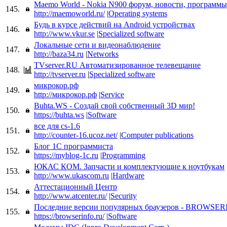
Maemo World - Nokia N900 форум, новости, программы
145.
http://maemoworld.ru/
|
Operating systems
Будь в курсе действий на Android устройствах
146.
http://www.vkur.se
|
Specialized software
Локальные сети и видеонаблюдение
147.
http://baza34.ru
|
Networks
TVserver.RU Автоматизированное телевещание
148.
http://tvserver.ru
|
Specialized software
микрокор.рф
149.
http://микрокор.рф
|
Service
Buhta.WS - Создай свой собственный 3D мир!
150.
https://buhta.ws
|
Software
все для cs-1.6
151.
http://counter-16.ucoz.net/
|
Computer publications
Блог 1С программиста
152.
https://myblog-1c.ru
|
Programming
ЮКАС КОМ. Запчасти и комплектующие к ноутбукам
153.
http://www.ukascom.ru
|
Hardware
Аттестационный Центр
154.
http://www.atcenter.ru/
|
Security
Последние версии популярных браузеров - BROWSE
155.
https://browserinfo.ru/
|
Software