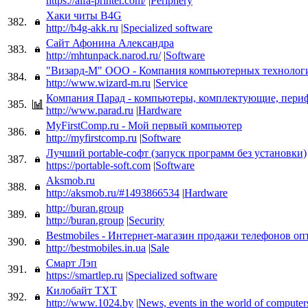
https://alfa-printer.com/
|
Periphery
Хаки читы B4G
382.
http://b4g-akk.ru
|
Specialized software
Сайт Афонина Александра
383.
http://mhtunpack.narod.ru/
|
Software
"Визард-М" ООО - Компания компьютерных технолог
384.
http://www.wizard-m.ru
|
Service
Компания Парад - компьютеры, комплектующие, пери
385.
http://www.parad.ru
|
Hardware
MyFirstComp.ru - Мой первый компьютер
386.
http://myfirstcomp.ru
|
Software
Лучший portable-софт (запуск программ без установки)
387.
https://portable-soft.com
|
Software
Aksmob.ru
388.
http://aksmob.ru/#1493866534
|
Hardware
http://buran.group
389.
http://buran.group
|
Security
Bestmobiles - Интернет-магазин продажи телефонов оп
390.
http://bestmobiles.in.ua
|
Sale
Смарт Лэп
391.
https://smartlep.ru
|
Specialized software
Килобайт TXT
392.
http://www.1024.by
|
News, events in the world of computer