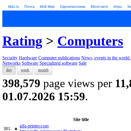
Mail.ru
Почта
Мой Мир
Одноклассники
ВКонтакте
Игры
З
Rating
>
Computers
Security
Hardware
Computer publications
News, events in the world
Networks
Software
Specialized software
Sale
day
week
month
398,579
page views per
11,
01.07.2026 15:59
.
Site title
alfa-printer.com
381.