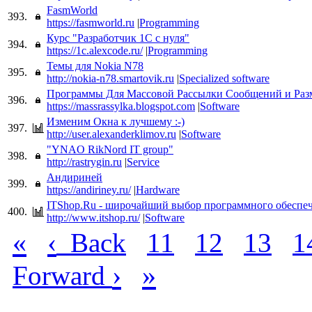
FasmWorld
393.
https://fasmworld.ru
|
Programming
Курс "Разработчик 1С с нуля"
394.
https://1c.alexcode.ru/
|
Programming
Темы для Nokia N78
395.
http://nokia-n78.smartovik.ru
|
Specialized software
Программы Для Массовой Рассылки Сообщений и Раз
396.
https://massrassylka.blogspot.com
|
Software
Изменим Окна к лучшему :-)
397.
http://user.alexanderklimov.ru
|
Software
"YNAO RikNord IT group"
398.
http://rastrygin.ru
|
Service
Андириней
399.
https://andiriney.ru/
|
Hardware
ITShop.Ru - широчайший выбор программного обеспе
400.
http://www.itshop.ru/
|
Software
«
‹
Back
11
12
13
1
›
»
Forward