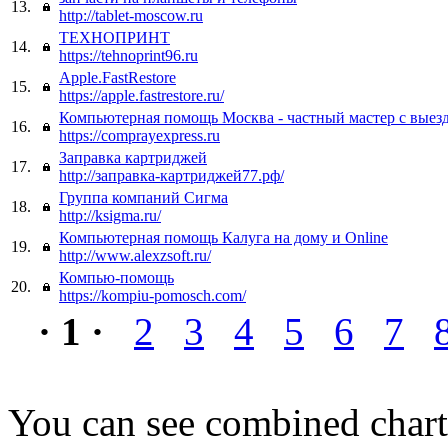
13.
http://tablet-moscow.ru
ТЕХНОПРИНТ
14.
https://tehnoprint96.ru
Apple.FastRestore
15.
https://apple.fastrestore.ru/
Компьютерная помощь Москва - частный мастер с выез
16.
https://comprayexpress.ru
Заправка картриджей
17.
http://заправка-картриджей77.рф/
Группа компаний Сигма
18.
http://ksigma.ru/
Компьютерная помощь Калуга на дому и Online
19.
http://www.alexzsoft.ru/
Компью-помощь
20.
https://kompiu-pomosch.com/
· 1 ·
2
3
4
5
6
7
You can see combined chart