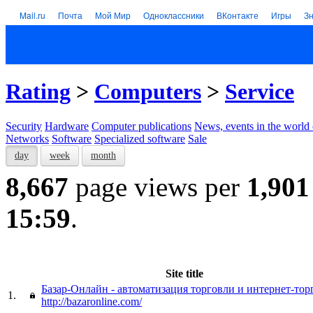
Mail.ru
Почта
Мой Мир
Одноклассники
ВКонтакте
Игры
З
Rating
>
Computers
>
Service
Security
Hardware
Computer publications
News, events in the world
Networks
Software
Specialized software
Sale
day
week
month
8,667
page views per
1,901
15:59
.
Site title
Базар-Онлайн - автоматизация торговли и интернет-тор
1.
http://bazaronline.com/