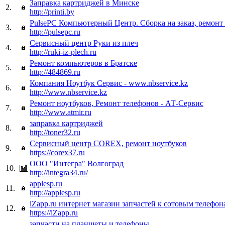
Заправка картриджей в Минске
2.
http://printi.by
PulsePC Компьютерный Центр. Сборка на заказ, ремонт
3.
http://pulsepc.ru
Сервисный центр Руки из плеч
4.
http://ruki-iz-plech.ru
Ремонт компьютеров в Братске
5.
http://484869.ru
Компания Ноутбук Сервис - www.nbservice.kz
6.
http://www.nbservice.kz
Ремонт ноутбуков, Ремонт телефонов - АТ-Сервис
7.
http://www.atmir.ru
заправка картриджей
8.
http://toner32.ru
Сервисный центр COREX, ремонт ноутбуков
9.
https://corex37.ru
ООО "Интегра" Волгоград
10.
http://integra34.ru/
applesp.ru
11.
http://applesp.ru
iZapp.ru интернет магазин запчастей к сотовым телефон
12.
https://iZapp.ru
запчасти на планшеты и телефоны