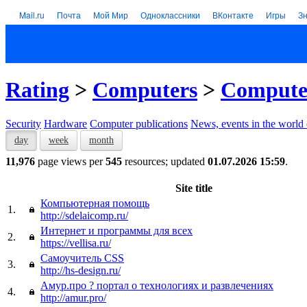
Mail.ru
Почта
Мой Мир
Одноклассники
ВКонтакте
Игры
З
Rating
>
Computers
>
Computer
Security
Hardware
Computer publications
News, events in the world
day
week
month
11,976
page views per
545
resources; updated
01.07.2026 15:59
.
Site title
Компьютерная помощь
1.
http://sdelaicomp.ru/
Интернет и программы для всех
2.
https://vellisa.ru/
Самоучитель CSS
3.
http://hs-design.ru/
Амур.про ? портал о технологиях и развлечениях
4.
http://amur.pro/