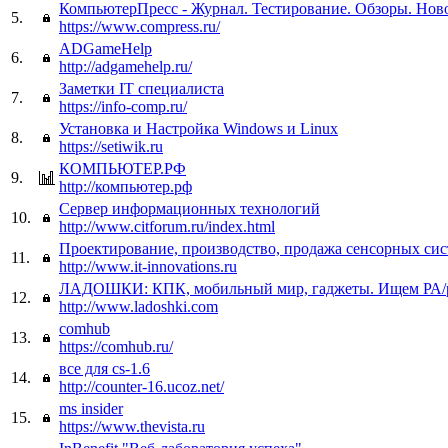
КомпьютерПресс - Журнал. Тестирование. Обзоры. Нов
5.
https://www.compress.ru/
ADGameHelp
6.
http://adgamehelp.ru/
Заметки IT специалиста
7.
https://info-comp.ru/
Установка и Настройка Windows и Linux
8.
https://setiwik.ru
КОМПЬЮТЕР.РФ
9.
http://компьютер.рф
Сервер информационных технологий
10.
http://www.citforum.ru/index.html
Проектирование, производство, продажа сенсорных си
11.
http://www.it-innovations.ru
ЛАДОШКИ: КПК, мобильный мир, гаджеты. Ищем РА/р
12.
http://www.ladoshki.com
comhub
13.
https://comhub.ru/
все для cs-1.6
14.
http://counter-16.ucoz.net/
ms insider
15.
https://www.thevista.ru