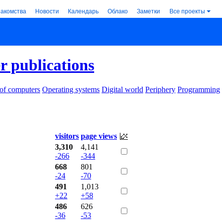
накомства
Новости
Календарь
Облако
Заметки
Все проекты
 publications
 of computers
Operating systems
Digital world
Periphery
Programming
visitors
page views
3,310
4,141
-266
-344
668
801
-24
-70
491
1,013
+22
+58
486
626
-36
-53