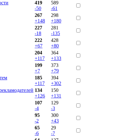
ости
419
589
-50
-61
267
298
+148
+180
227
281
-18
-135
222
428
+67
+80
204
364
+117
+133
199
373
+7
+79
стем
185
394
+117
+302
екламодателей
134
150
+126
+131
107
129
-4
-3
95
300
-2
+43
65
29
-6
-7