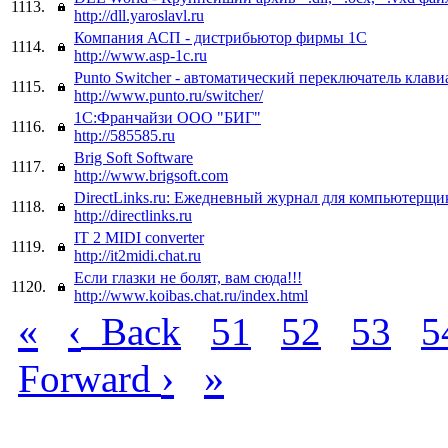
1113.
http://dll.yaroslavl.ru
Компания АСП - дистрибьютор фирмы 1С
1114.
http://www.asp-1c.ru
Punto Switcher - автоматический переключатель клав
1115.
http://www.punto.ru/switcher/
1С:Франчайзи ООО "БИГ"
1116.
http://585585.ru
Brig Soft Software
1117.
http://www.brigsoft.com
DirectLinks.ru: Ежедневный журнал для компьютерщи
1118.
http://directlinks.ru
IT 2 MIDI converter
1119.
http://it2midi.chat.ru
Если глазки не болят, вам сюда!!!
1120.
http://www.koibas.chat.ru/index.html
«
‹
Back
51
52
53
5
›
»
Forward