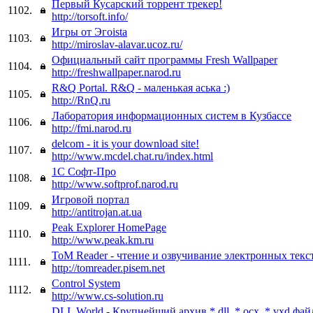
Первый Кусарский торрент трекер!
1102.
http://torsoft.info/
Игры от Эгоistа
1103.
http://miroslav-alavar.ucoz.ru/
Официальный сайт программы Fresh Wallpaper
1104.
http://freshwallpaper.narod.ru
R&Q Portal. R&Q - маленькая аська :)
1105.
http://RnQ.ru
Лаборатория информационных систем в Кузбассе
1106.
http://fmi.narod.ru
delcom - it is your download site!
1107.
http://www.mcdel.chat.ru/index.html
1С Софт-Про
1108.
http://www.softprof.narod.ru
Игровой портал
1109.
http://antitrojan.at.ua
Peak Explorer HomePage
1110.
http://www.peak.km.ru
ToM Reader - чтение и озвучивание электронных текс
1111.
http://tomreader.pisem.net
Control System
1112.
http://www.cs-solution.ru
DLL World - Крупнейший архив *.dll, *.ocx, *.vxd фай