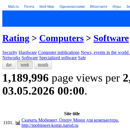
Mail.ru
Почта
Мой Мир
Одноклассники
ВКонтакте
Игры
З
Rating
>
Computers
>
Software
Security
Hardware
Computer publications
News, events in the world
Networks
Software
Specialized software
Sale
day
week
month
1,189,996
page views per
2
03.05.2026 00:00
.
Site title
Скачать Мобимит, Оперу Мини для компьютера.
1101.
http://mobimeet-komp.narod.ru