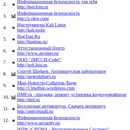
Информационная безопасность для тебя
2.
http://itsecforu.ru
Информационная безопасность
3.
http://z-oleg.com/
Инструменты Kali Linux
4.
http://kali.tools/
BugTraq.Ru
5.
http://bugtraq.ru/
Аттестационный Центр
6.
http://www.atcenter.ru/
ООО "ЛИССИ-Софт"
7.
http://soft.lissi.ru
Сергей Шибаев. Антивирусная лаборатория
8.
http://sergeshibaev.ru
Мир-Новости-События-Люди
9.
http://13mefisto.wordpress.com
DMF.ru - продажа, ремонт, установка видеодомофонов
10.
http://dmf.ru
Бесплатные антивирусы, Скачать антивирус
11.
http://antivirusall.ru/
Информационная Безопасность
12.
http://www.securrity.ru/
НПФ "СИГМА - Интегрированные Системы"