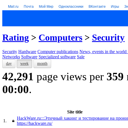
Mail.ru
Почта
Мой Мир
Одноклассники
ВКонтакте
Игры
З
Rating
>
Computers
>
Security
Security
Hardware
Computer publications
News, events in the world
Networks
Software
Specialized software
Sale
day
week
month
42,291
page views per
359
00:00
.
Site title
HackWare.ru:::Этичный хакинг и тестирование на прон
1.
https://hackware.ru/