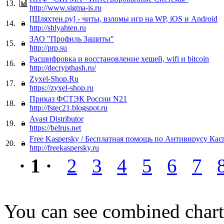
13.
http://www.sigma-is.ru
[Шляхтен.ру] - читы, взломы игр на WP, iOS и Android
14.
http://shlyahten.ru
ЗАО "Профиль Защиты"
15.
http://prp.su
Расшифровка и восстановление хешей, wifi и bitcoin
16.
http://decrypthash.ru/
Zyxel-Shop.Ru
17.
https://zyxel-shop.ru
Приказ ФСТЭК России N21
18.
http://fstec21.blogspot.ru
Avast Distributor
19.
https://belrus.net
Free Kaspersky / Бесплатная помощь по Антивирусу Кас
20.
http://freekaspersky.ru
· 1 ·
2
3
4
5
6
7
You can see combined chart