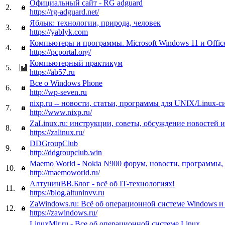
Официальный сайт - RG adguard
2.
https://rg-adguard.net/
Яблык: технологии, природа, человек
3.
https://yablyk.com
Компьютеры и программы. Microsoft Windows 11 и Offic
4.
https://pcportal.org/
Компьютерный практикум
5.
https://ab57.ru
Все о Windows Phone
6.
http://wp-seven.ru
nixp.ru -- новости, статьи, программы для UNIX/Linux-с
7.
http://www.nixp.ru/
ZaLinux.ru: инструкции, советы, обсуждение новостей 
8.
https://zalinux.ru/
DDGroupClub
9.
http://ddgroupclub.win
Maemo World - Nokia N900 форум, новости, программы,
10.
http://maemoworld.ru/
АлтунинВВ.Блог - всё об IT-технологиях!
11.
https://blog.altuninvv.ru
ZaWindows.ru: Всё об операционной системе Windows 
12.
https://zawindows.ru/
LinuxMir.ru - Все об операционной системе Linux