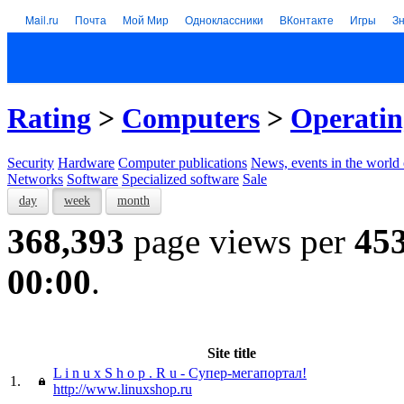
Mail.ru
Почта
Мой Мир
Одноклассники
ВКонтакте
Игры
З
Rating
>
Computers
>
Operatin
Security
Hardware
Computer publications
News, events in the world
Networks
Software
Specialized software
Sale
day
week
month
368,393
page views per
45
00:00
.
Site title
L i n u x S h o p . R u - Супер-мегапортал!
1.
http://www.linuxshop.ru