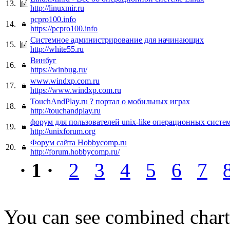
13.
http://linuxmir.ru
pcpro100.info
14.
https://pcpro100.info
Системное администрирование для начинающих
15.
http://white55.ru
Винбуг
16.
https://winbug.ru/
www.windxp.com.ru
17.
https://www.windxp.com.ru
TouchAndPlay.ru ? портал о мобильных играх
18.
http://touchandplay.ru
форум для пользователей unix-like операционных систе
19.
http://unixforum.org
Форум сайта Hobbycomp.ru
20.
http://forum.hobbycomp.ru/
· 1 ·
2
3
4
5
6
7
You can see combined chart