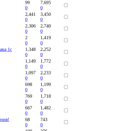
99
7,695
0
0
2,441
3,450
0
0
2,306
2,740
0
0
2
1,419
0
0
ака 1с
1,348
2,252
0
0
1,149
1,772
0
0
1,097
2,233
0
0
698
1,199
0
0
769
1,718
0
0
667
1,482
0
0
ния!
68
743
0
0