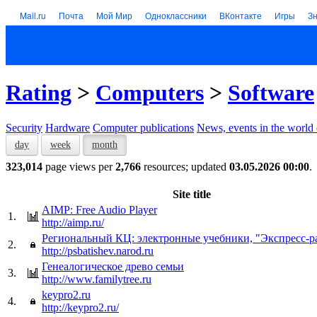
Mail.ru
Почта
Мой Мир
Одноклассники
ВКонтакте
Игры
З
Rating
>
Computers
>
Software
Security
Hardware
Computer publications
News, events in the world
day
week
month
323,014
page views per
2,766
resources; updated
03.05.2026 00:00
.
Site title
AIMP: Free Audio Player
1.
http://aimp.ru/
Региональный КЦ: электронные учебники, "Экспресс-р
2.
http://psbatishev.narod.ru
Генеалогическое древо семьи
3.
http://www.familytree.ru
keypro2.ru
4.
http://keypro2.ru/