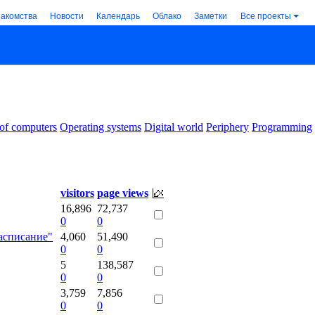
накомства
Новости
Календарь
Облако
Заметки
Все проекты
 of computers
Operating systems
Digital world
Periphery
Programming
visitors
page views
16,896
72,737
0
0
асписание"
4,060
51,490
0
0
5
138,587
0
0
3,759
7,856
0
0