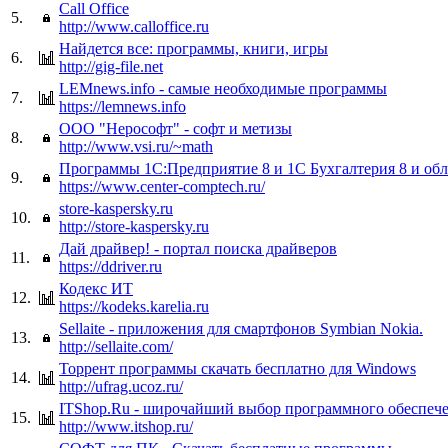
Call Office
5.
http://www.calloffice.ru
Найдется все: программы, книги, игры
6.
http://gig-file.net
LEMnews.info - самые необходимые программы
7.
https://lemnews.info
ООО "Нерософт" - софт и метизы
8.
http://www.vsi.ru/~math
Программы 1С:Предприятие 8 и 1С Бухгалтерия 8 и обл
9.
https://www.center-comptech.ru/
store-kaspersky.ru
10.
http://store-kaspersky.ru
Дай драйвер! - портал поиска драйверов
11.
https://ddriver.ru
Кодекс ИТ
12.
https://kodeks.karelia.ru
Sellaite - приложения для смартфонов Symbian Nokia.
13.
http://sellaite.com/
Торрент программы скачать бесплатно для Windows
14.
http://ufrag.ucoz.ru/
ITShop.Ru - широчайший выбор программного обеспече
15.
http://www.itshop.ru/