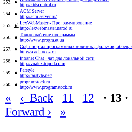
253.
http://kidscontrol.ru
ACM Server
254.
http://acm-server.ru/
LexWebMaster - Программирование
255.
http://lexwebmaster.narod.ru
Только рабочие программы
256.
http://www.progra.at.ua
Софт портал программных новинок , фильмов, обоев, 
257.
http://scach.ucoz.ru
Intranet Chat - чат для локальной сети
258.
http://vnalex.tripod.com/
Farstyle
259.
http://farstyle.net/
programstock.ru
260.
http://www.programstock.ru
«
‹
Back
11
12
· 13 ·
›
»
Forward