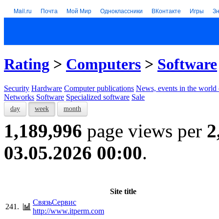
Mail.ru
Почта
Мой Мир
Одноклассники
ВКонтакте
Игры
З
Rating
>
Computers
>
Software
Security
Hardware
Computer publications
News, events in the world
Networks
Software
Specialized software
Sale
day
week
month
1,189,996
page views per
2
03.05.2026 00:00
.
Site title
СвязьСервис
241.
http://www.itperm.com