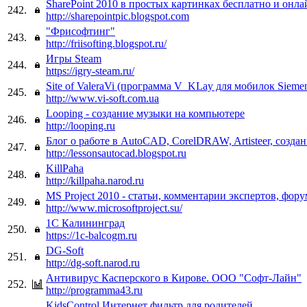
SharePoint 2010 в простых картинках бесплатно и онла
242.
http://sharepointpic.blogspot.com
"Фрисофтинг"
243.
http://friisofting.blogspot.ru/
Игры Steam
244.
https://igry-steam.ru/
Site of ValeraVi (программа V_KLay для мобилок Sieme
245.
http://www.vi-soft.com.ua
Looping - создание музыки на компьютере
246.
http://looping.ru
Блог о работе в AutoCAD, CorelDRAW, Artisteer, созда
247.
http://lessonsautocad.blogspot.ru
KillPaha
248.
http://killpaha.narod.ru
MS Project 2010 - статьи, комментарии экспертов, фор
249.
http://www.microsoftproject.su/
1С Калининград
250.
https://1c-balcogm.ru
DG-Soft
251.
http://dg-soft.narod.ru
Антивирус Касперского в Кирове. ООО "Софт-Лайн"
252.
http://programma43.ru
KidsControl Интернет фильтр для родителей