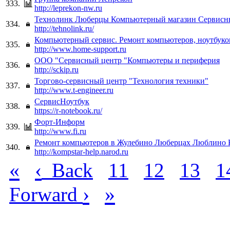
333.
http://leprekon-nw.ru
Технолинк Люберцы Компьютерный магазин Сервисн
334.
http://tehnolink.ru/
Компьютерный сервис. Ремонт компьютеров, ноутбуков
335.
http://www.home-support.ru
ООО "Сервисный центр "Компьютеры и периферия
336.
http://sckip.ru
Торгово-сервисный центр "Технология техники"
337.
http://www.t-engineer.ru
СервисНоутбук
338.
https://r-notebook.ru/
Форт-Информ
339.
http://www.fi.ru
Ремонт компьютеров в Жулебино Люберцах Люблино 
340.
http://kompstar-help.narod.ru
«
‹
Back
11
12
13
1
›
»
Forward