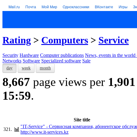
Mail.ru
Почта
Мой Мир
Одноклассники
ВКонтакте
Игры
З
Rating
>
Computers
>
Service
Security
Hardware
Computer publications
News, events in the world
Networks
Software
Specialized software
Sale
day
week
month
8,667
page views per
1,901
15:59
.
Site title
"IT-Service" - Сервисная компания, абонентское обслу
321.
http://www.it-services.kz