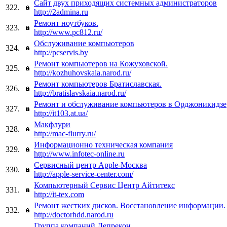
Сайт двух приходящих системных администраторов
322.
http://2admina.ru
Ремонт ноутбуков.
323.
http://www.pc812.ru/
Обслуживание компьютеров
324.
http://pcservis.by
Ремонт компьютеров на Кожуховской.
325.
http://kozhuhovskaia.narod.ru/
Ремонт компьютеров Братиславская.
326.
http://bratislavskaia.narod.ru/
Ремонт и обслуживание компьютеров в Орджоникидзе
327.
http://it103.at.ua/
Макфлури
328.
http://mac-flurry.ru/
Информационно техническая компания
329.
http://www.infotec-online.ru
Сервисный центр Apple-Москва
330.
http://apple-service-center.com/
Компьютерный Сервис Центр Айтитекс
331.
http://it-tex.com
Ремонт жестких дисков. Восстановление информации.
332.
http://doctorhdd.narod.ru
Группа компаний Лепрекон