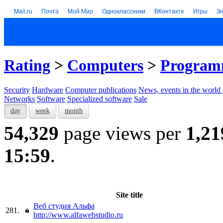
Mail.ru
Почта
Мой Мир
Одноклассники
ВКонтакте
Игры
З
Rating
>
Computers
>
Program
Security
Hardware
Computer publications
News, events in the world
Networks
Software
Specialized software
Sale
day
week
month
54,329
page views per
1,21
15:59
.
Site title
Веб студия Альфа
281.
http://www.alfawebstudio.ru