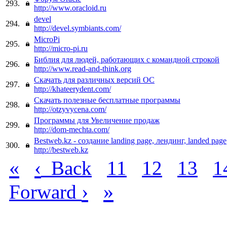
293.
http://www.oracloid.ru
devel
294.
http://devel.symbiants.com/
MicroPi
295.
http://micro-pi.ru
Библия для людей, работающих с командной строкой
296.
http://www.read-and-think.org
Скачать для различных версий ОС
297.
http://khateerydent.com/
Скачать полезные бесплатные программы
298.
http://otzyvycena.com/
Программы для Увеличение продаж
299.
http://dom-mechta.com/
Bestweb.kz - создание landing page, лендинг, landed page
300.
http://bestweb.kz
«
‹
Back
11
12
13
1
›
»
Forward