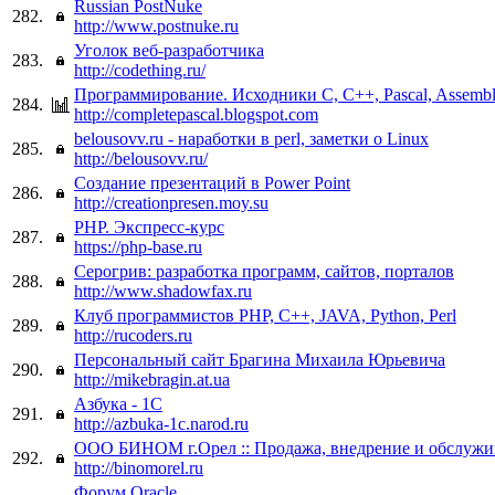
Russian PostNuke
282.
http://www.postnuke.ru
Уголок веб-разработчика
283.
http://codething.ru/
Программирование. Исходники C, C++, Pascal, Assembl
284.
http://completepascal.blogspot.com
belousovv.ru - наработки в perl, заметки о Linux
285.
http://belousovv.ru/
Создание презентаций в Power Point
286.
http://creationpresen.moy.su
PHP. Экспресс-курс
287.
https://php-base.ru
Серогрив: разработка программ, сайтов, порталов
288.
http://www.shadowfax.ru
Клуб программистов PHP, С++, JAVA, Python, Perl
289.
http://rucoders.ru
Персональный сайт Брагина Михаила Юрьевича
290.
http://mikebragin.at.ua
Азбука - 1С
291.
http://azbuka-1c.narod.ru
ООО БИНОМ г.Орел :: Продажа, внедрение и обслужи
292.
http://binomorel.ru
Форум Oracle