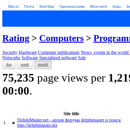
Mail.ru
Почта
Мой Мир
Одноклассники
ВКонтакте
Игры
З
Rating
>
Computers
>
Program
Security
Hardware
Computer publications
News, events in the world
Networks
Software
Specialized software
Sale
day
week
month
75,235
page views per
1,21
00:00
.
Site title
DelphiMaster.net - архив форума delphimaster и поиск
1.
http://delphimaster.net