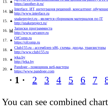
13.
https://another-it.ru/
Interface. ИТ, интеграция решений, консалтинг, обучени
14.
http://www.interface.ru
snakeproject.ru - является сборником материалов по IT
15.
http://snakeproject.ru/
Записки программиста
16.
http://www.urvanov.ru
OfComp.ru
17.
https://ofcomp.ru
Club155.ru - ассемблер x86, схемы, диоды, транзисторы
18.
http://www.club155.ru
jeka.by
19.
http://jeka.by
Pandoge - помощник веб-мастера
20.
https://www.pandoge.com
· 1 ·
2
3
4
5
6
7
You can see combined chart