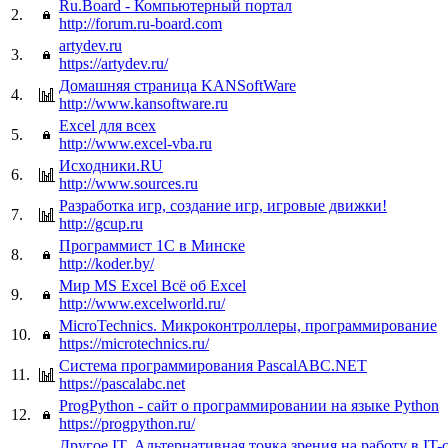
Ru.Board - Компьютерный портал
2.
http://forum.ru-board.com
artydev.ru
3.
https://artydev.ru/
Домашняя страница KANSoftWare
4.
http://www.kansoftware.ru
Excel для всех
5.
http://www.excel-vba.ru
Исходники.RU
6.
http://www.sources.ru
Разработка игр, создание игр, игровые движки!
7.
http://gcup.ru
Программист 1С в Минске
8.
http://koder.by/
Мир MS Excel Всё об Excel
9.
http://www.excelworld.ru/
MicroTechnics. Микроконтроллеры, программирование
10.
https://microtechnics.ru/
Система программирования PascalABC.NET
11.
https://pascalabc.net
ProgPython - сайт о программировании на языке Python
12.
https://progpython.ru/
Другое IT. Альтернативная точка зрения на работу в IT-