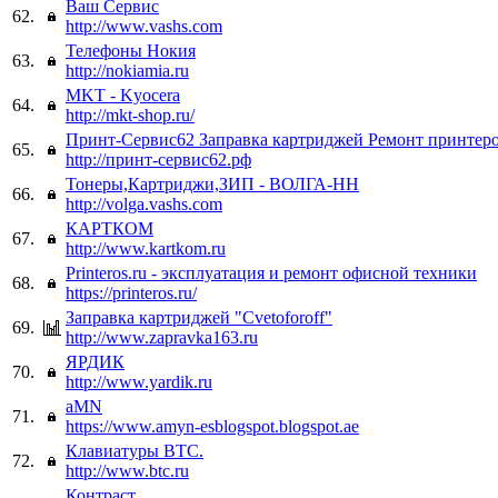
Ваш Сервис
62.
http://www.vashs.com
Телефоны Нокия
63.
http://nokiamia.ru
MKT - Kyocera
64.
http://mkt-shop.ru/
Принт-Сервис62 Заправка картриджей Ремонт принтер
65.
http://принт-сервис62.рф
Тонеры,Картриджи,ЗИП - ВОЛГА-НН
66.
http://volga.vashs.com
КАРТКОМ
67.
http://www.kartkom.ru
Printeros.ru - эксплуатация и ремонт офисной техники
68.
https://printeros.ru/
Заправка картриджей "Cvetoforoff"
69.
http://www.zapravka163.ru
ЯРДИК
70.
http://www.yardik.ru
aMN
71.
https://www.amyn-esblogspot.blogspot.ae
Клавиатуры ВТС.
72.
http://www.btc.ru
Контраст