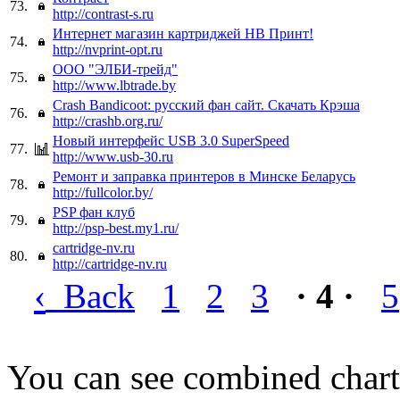
73.
http://contrast-s.ru
Интернет магазин картриджей НВ Принт!
74.
http://nvprint-opt.ru
ООО "ЭЛБИ-трейд"
75.
http://www.lbtrade.by
Crash Bandicoot: русский фан сайт. Скачать Крэша
76.
http://crashb.org.ru/
Новый интерфейс USB 3.0 SuperSpeed
77.
http://www.usb-30.ru
Ремонт и заправка принтеров в Минске Беларусь
78.
http://fullcolor.by/
PSP фан клуб
79.
http://psp-best.my1.ru/
cartridge-nv.ru
80.
http://cartridge-nv.ru
‹
Back
1
2
3
· 4 ·
5
You can see combined chart