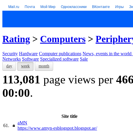
Mail.ru
Почта
Мой Мир
Одноклассники
ВКонтакте
Игры
З
Rating
>
Computers
>
Peripher
Security
Hardware
Computer publications
News, events in the world
Networks
Software
Specialized software
Sale
day
week
month
113,081
page views per
46
00:00
.
Site title
aMN
61.
https://www.amyn-esblogspot.blogspot.ae/