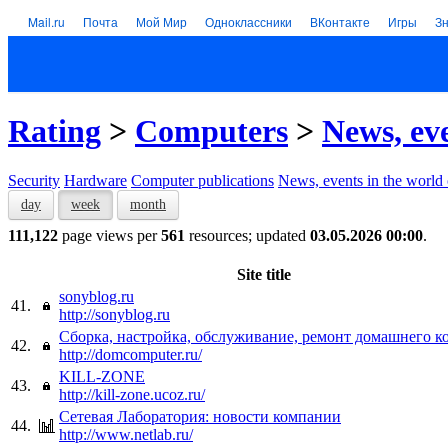
Mail.ru
Почта
Мой Мир
Одноклассники
ВКонтакте
Игры
З
Rating
>
Computers
>
News, ev
Security
Hardware
Computer publications
News, events in the world
day
week
month
111,122
page views per
561
resources; updated
03.05.2026 00:00
.
Site title
sonyblog.ru
41.
http://sonyblog.ru
Сборка, настройка, обслуживание, ремонт домашнего 
42.
http://domcomputer.ru/
KILL-ZONE
43.
http://kill-zone.ucoz.ru/
Сетевая Лаборатория: новости компании
44.
http://www.netlab.ru/