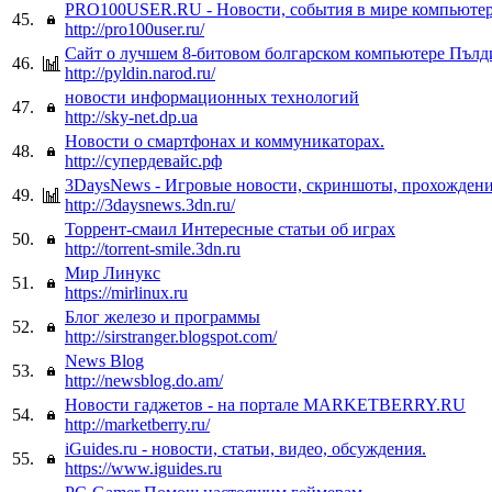
PRO100USER.RU - Новости, события в мире компьюте
45.
http://pro100user.ru/
Сайт о лучшем 8-битовом болгарском компьютере Пълд
46.
http://pyldin.narod.ru/
новости информационных технологий
47.
http://sky-net.dp.ua
Новости о смартфонах и коммуникaторах.
48.
http://супердевайс.рф
3DaysNews - Игровые новости, скриншоты, прохождени
49.
http://3daysnews.3dn.ru/
Торрент-смаил Интересные статьи об играх
50.
http://torrent-smile.3dn.ru
Мир Линукс
51.
https://mirlinux.ru
Блог железо и программы
52.
http://sirstranger.blogspot.com/
News Blog
53.
http://newsblog.do.am/
Новости гаджетов - на портале MARKETBERRY.RU
54.
http://marketberry.ru/
iGuides.ru - новости, статьи, видео, обсуждения.
55.
https://www.iguides.ru