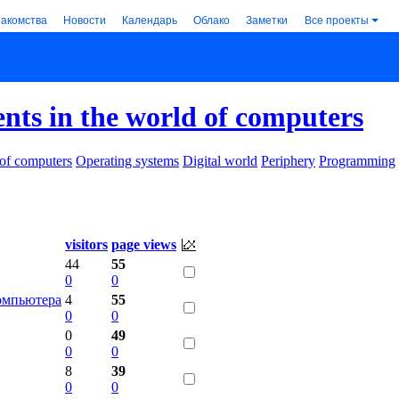
накомства
Новости
Календарь
Облако
Заметки
Все проекты
ents in the world of computers
 of computers
Operating systems
Digital world
Periphery
Programming
visitors
page views
44
55
0
0
компьютера
4
55
0
0
0
49
0
0
8
39
0
0