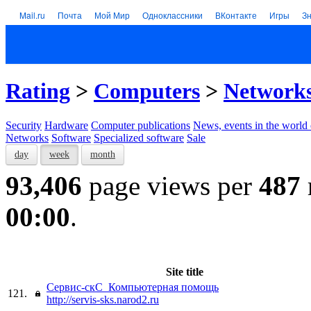
Mail.ru
Почта
Мой Мир
Одноклассники
ВКонтакте
Игры
З
Rating
>
Computers
>
Network
Security
Hardware
Computer publications
News, events in the world
Networks
Software
Specialized software
Sale
day
week
month
93,406
page views per
487
00:00
.
Site title
Сервис-скС_Компьютерная помощь
121.
http://servis-sks.narod2.ru