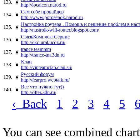
133.
http://localcon.narod.ru
Сам себе провайдер
134.
http://www.porosenok.narod.ru
Настройка роутера . Помощь и решение проблем в нас
135.
http://nastroik-wifi-router.blogspot.com/
СвязьКомплектСервис
136.
http://ckc-ural.ucoz.ru/
trance teammm
137.
http://trance-tm.3dn.ru
Клан
138.
http://vipteamclan.clan.su/
Русский форум
139.
http://fearpro.webtalk.ru/
Все что нужно тут))
140.
http://ofter.3dn.ru/
‹
Back
1
2
3
4
5
You can see combined chart