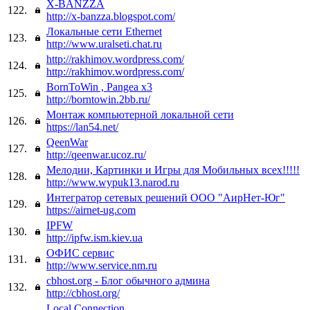
X-BANZZA
122.
http://x-banzza.blogspot.com/
Локальные сети Ethernet
123.
http://www.uralseti.chat.ru
http://rakhimov.wordpress.com/
124.
http://rakhimov.wordpress.com/
BornToWin , Pangea x3
125.
http://borntowin.2bb.ru/
Монтаж компьютерной локальной сети
126.
https://lan54.net/
QeenWar
127.
http://qeenwar.ucoz.ru/
Мелодии, Картинки и Игры для Мобильных всех!!!!!
128.
http://www.wypuk13.narod.ru
Интегратор сетевых решений ООО "АирНет-Юг"
129.
https://airnet-ug.com
IPFW
130.
http://ipfw.ism.kiev.ua
ОФИС сервис
131.
http://www.service.nm.ru
cbhost.org - Блог обычного админа
132.
http://cbhost.org/
Local Connection