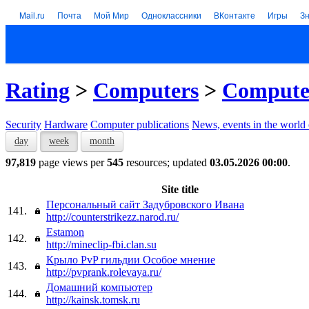
Mail.ru
Почта
Мой Мир
Одноклассники
ВКонтакте
Игры
З
Rating
>
Computers
>
Computer
Security
Hardware
Computer publications
News, events in the world
day
week
month
97,819
page views per
545
resources; updated
03.05.2026 00:00
.
Site title
Персональный сайт Задубровского Ивана
141.
http://counterstrikezz.narod.ru/
Estamon
142.
http://mineclip-fbi.clan.su
Крыло PvP гильдии Особое мнение
143.
http://pvprank.rolevaya.ru/
Домашний компьютер
144.
http://kainsk.tomsk.ru