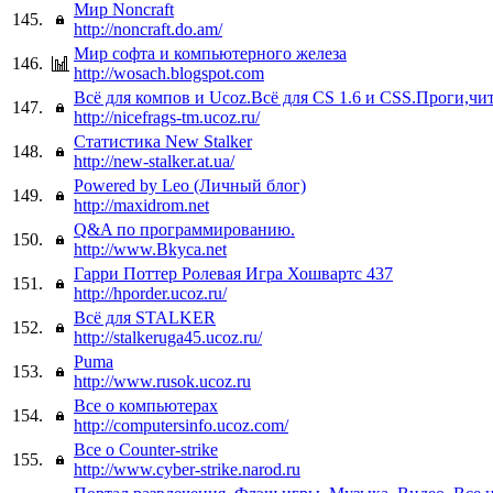
Мир Noncraft
145.
http://noncraft.do.am/
Мир софта и компьютерного железа
146.
http://wosach.blogspot.com
Всё для компов и Ucoz.Всё для CS 1.6 и CSS.Проги,чи
147.
http://nicefrags-tm.ucoz.ru/
Статистика New Stalker
148.
http://new-stalker.at.ua/
Powered by Leo (Личный блог)
149.
http://maxidrom.net
Q&A по программированию.
150.
http://www.Bkyca.net
Гарри Поттер Ролевая Игра Хошвартс 437
151.
http://hporder.ucoz.ru/
Всё для STALKER
152.
http://stalkeruga45.ucoz.ru/
Puma
153.
http://www.rusok.ucoz.ru
Все о компьютерах
154.
http://computersinfo.ucoz.com/
Все о Counter-strike
155.
http://www.cyber-strike.narod.ru