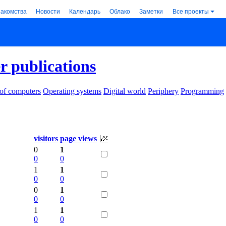
накомства
Новости
Календарь
Облако
Заметки
Все проекты
 publications
 of computers
Operating systems
Digital world
Periphery
Programming
visitors
page views
0
1
0
0
1
1
0
0
0
1
0
0
1
1
0
0