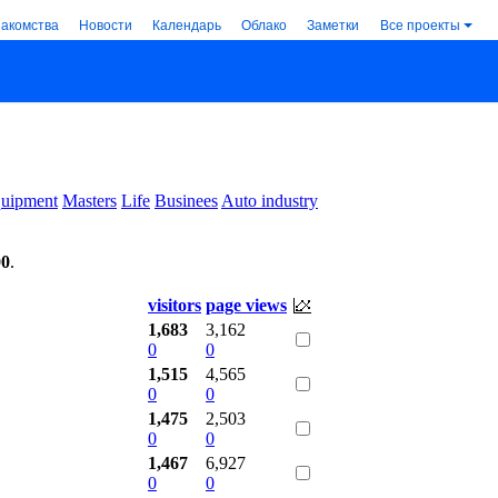
накомства
Новости
Календарь
Облако
Заметки
Все проекты
uipment
Masters
Life
Businees
Auto industry
00
.
visitors
page views
1,683
3,162
0
0
1,515
4,565
0
0
1,475
2,503
0
0
1,467
6,927
0
0