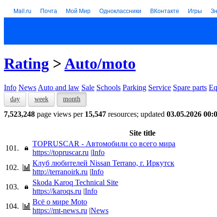
Mail.ru
Почта
Мой Мир
Одноклассники
ВКонтакте
Игры
З
Rating
>
Auto/moto
Info
News
Auto and law
Sale
Schools
Parking
Service
Spare parts
Eq
day
week
month
7,523,248
page views per
15,547
resources; updated
03.05.2026 00:
Site title
TOPRUSCAR - Автомобили со всего мира
101.
https://topruscar.ru
|
Info
Клуб любителей Nissan Terrano, г. Иркутск
102.
http://terranoirk.ru
|
Info
Skoda Karoq Technical Site
103.
https://karoqs.ru
|
Info
Всё о мире Moto
104.
https://mt-news.ru
|
News