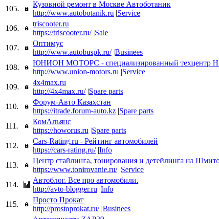
Кузовной ремонт в Москве Автоботаник
105.
http://www.autobotanik.ru
|
Service
triscooter.ru
106.
https://triscooter.ru/
|
Sale
Оптимус
107.
http://www.autobuspk.ru/
|
Businees
ЮНИОН МОТОРС - специализированный техцентр Н
108.
http://www.union-motors.ru
|
Service
4x4max.ru
109.
http://4x4max.ru/
|
Spare parts
Форум-Авто Казахстан
110.
https://itrade.forum-auto.kz
|
Spare parts
КомАльянс
111.
https://howorus.ru
|
Spare parts
Cars-Rating.ru - Рейтинг автомобилей
112.
https://cars-rating.ru/
|
Info
Центр стайлинга, тонирования и детейлинга на Шмито
113.
https://www.tonirovanie.ru/
|
Service
Автоблог. Все про автомобили.
114.
http://avto-blogger.ru
|
Info
Просто Прокат
115.
http://prostoprokat.ru/
|
Businees