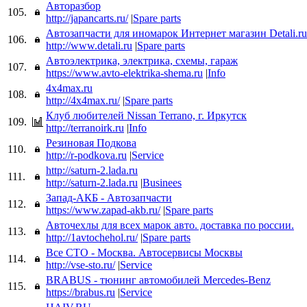
Авторазбор
105.
http://japancarts.ru/
|
Spare parts
Автозапчасти для иномарок Интернет магазин Detali.ru
106.
http://www.detali.ru
|
Spare parts
Автоэлектрика, электрика, схемы, гараж
107.
https://www.avto-elektrika-shema.ru
|
Info
4x4max.ru
108.
http://4x4max.ru/
|
Spare parts
Клуб любителей Nissan Terrano, г. Иркутск
109.
http://terranoirk.ru
|
Info
Резиновая Подкова
110.
http://r-podkova.ru
|
Service
http://saturn-2.lada.ru
111.
http://saturn-2.lada.ru
|
Businees
Запад-АКБ - Автозапчасти
112.
https://www.zapad-akb.ru/
|
Spare parts
Авточехлы для всех марок авто. доставка по россии.
113.
http://1avtochehol.ru/
|
Spare parts
Все СТО - Москва. Автосервисы Москвы
114.
http://vse-sto.ru/
|
Service
BRABUS - тюнинг автомобилей Mercedes-Benz
115.
https://brabus.ru
|
Service