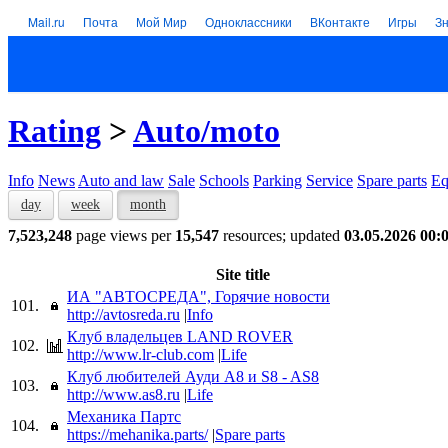
Mail.ru
Почта
Мой Мир
Одноклассники
ВКонтакте
Игры
З
Rating
>
Auto/moto
Info
News
Auto and law
Sale
Schools
Parking
Service
Spare parts
Eq
day
week
month
7,523,248
page views per
15,547
resources; updated
03.05.2026 00:
Site title
ИА "АВТОСРЕДА", Горячие новости
101.
http://avtosreda.ru
|
Info
Клуб владельцев LAND ROVER
102.
http://www.lr-club.com
|
Life
Клуб любителей Ауди А8 и S8 - AS8
103.
http://www.as8.ru
|
Life
Механика Партс
104.
https://mehanika.parts/
|
Spare parts