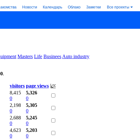
накомства
Новости
Календарь
Облако
Заметки
Все проекты
uipment
Masters
Life
Businees
Auto industry
00
.
visitors
page views
8,415
5,326
0
0
2,198
5,305
0
0
2,688
5,245
0
0
4,623
5,203
0
0