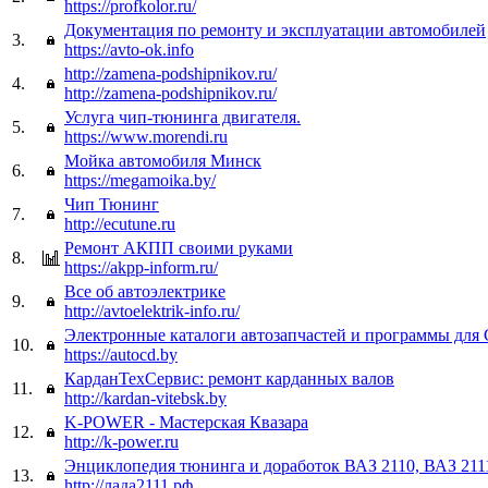
https://profkolor.ru/
Документация по ремонту и эксплуатации автомобилей
3.
https://avto-ok.info
http://zamena-podshipnikov.ru/
4.
http://zamena-podshipnikov.ru/
Услуга чип-тюнинга двигателя.
5.
https://www.morendi.ru
Мойка автомобиля Минск
6.
https://megamoika.by/
Чип Тюнинг
7.
http://ecutune.ru
Ремонт АКПП своими руками
8.
https://akpp-inform.ru/
Все об автоэлектрике
9.
http://avtoelektrik-info.ru/
Электронные каталоги автозапчастей и программы для
10.
https://autocd.by
КарданТехСервис: ремонт карданных валов
11.
http://kardan-vitebsk.by
K-POWER - Мастерская Квазара
12.
http://k-power.ru
Энциклопедия тюнинга и доработок ВАЗ 2110, ВАЗ 211
13.
http://лада2111.рф