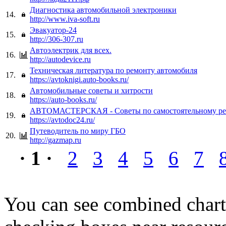
Диагностика автомобильной электроники
14.
http://www.iva-soft.ru
Эвакуатор-24
15.
http://306-307.ru
Автоэлектрик для всех.
16.
http://autodevice.ru
Техническая литература по ремонту автомобиля
17.
https://avtoknigi.auto-books.ru/
Автомобильные советы и хитрости
18.
https://auto-books.ru/
АВТОМАСТЕРСКАЯ - Советы по самостоятельному ре
19.
https://avtodoc24.ru/
Путеводитель по миру ГБО
20.
http://gazmap.ru
· 1 ·
2
3
4
5
6
7
You can see combined chart