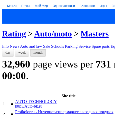
Mail.ru
Почта
Мой Мир
Одноклассники
ВКонтакте
Игры
З
Rating
>
Auto/moto
>
Masters
Info
News
Auto and law
Sale
Schools
Parking
Service
Spare parts
Eq
day
week
month
32,960
page views per
731
00:00
.
Site title
AUTO TECHNOLOGY
1.
http://Auto-bk.ru
Profkolor.ru - Интернет-гипермаркет выгодных покупок
2.