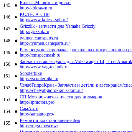
Колёса-М: шины и диски
145.
http://kolesa-m.ru
КОЛЁСА-СПб
146.
http://www.kolesa-spb.ru/
Grizzlik - запчасти для Yamaha Grizzly
147.
http://grizzlik.ru
tyumen.camsparts.ru
148.
http://tyumen.camsparts.ru/
Ремспецмаш - продажа фронтальных погрузчиков и гр
149.
http://remspecmash.ru
Запчасти и аксессуары для Volkswagen T4, T5 и Amaro
150.
http://www.vag-technik.ru
Scooterbike
151.
https://scooterbike.ru
ЧелябГидроКран - Запчасти и детали к автокранам/спе
152.
https://chelyabgidrokran.satom.ru/
СП Моторс - автозапчасти для иномарок
153.
http://spmotors.pro
СамАвто
154.
http://samauto.pro/
Ремонт и восстановление фар
155.
https://mga.moscow/