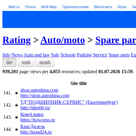
Mail.ru
Почта
Мой Мир
Одноклассники
ВКонтакте
Игры
З
Rating
>
Auto/moto
>
Spare par
Info
News
Auto and law
Sale
Schools
Parking
Service
Spare parts
Eq
day
week
month
939,201
page views per
4,055
resources; updated
01.07.2026 15:59
.
Site title
shop.autoshina.com
141.
http://shop.autoshina.com
ТД"ПОДШИПНИК-СЕРВИС" (Екатеринбург)
142.
http://tdps66.ru/
КомАльянс
143.
https://howorus.ru
КрасДизель
144.
http://krasd24.ru