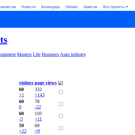
накомства
Новости
Календарь
Облако
Заметки
Все проекты
ts
uipment
Masters
Life
Businees
Auto industry
visitors
page views
60
332
+1
+143
60
78
0
-22
60
110
-5
+11
59
69
+22
+9