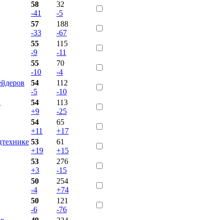
58
32
-41
-5
57
188
-33
-67
55
115
-9
-11
55
70
-10
-4
ейдеров
54
112
-5
-10
k
54
113
+9
-25
54
65
+11
+17
цтехнике
53
61
+19
+15
53
276
+3
-15
50
254
-4
+74
50
121
-6
-76