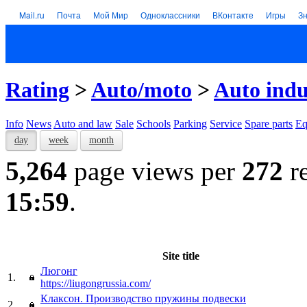
Mail.ru
Почта
Мой Мир
Одноклассники
ВКонтакте
Игры
З
Rating
>
Auto/moto
>
Auto indu
Info
News
Auto and law
Sale
Schools
Parking
Service
Spare parts
Eq
day
week
month
5,264
page views per
272
re
15:59
.
Site title
Люгонг
1.
https://liugongrussia.com/
Клаксон. Производство пружины подвески
2.