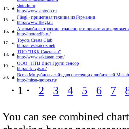
sintodo.ru
14.
http://www.sintodo.ru
Fliegl - прицепная техника из Германии
15.
http://www.fliegl.ru
Автомобилестроение, транспорт и организация движен
16.
http://motorzlib.ru/
Toyota Cresta Club
17.
http://cresta.ucoz.net/
ТОО "ПКК Сактаган"
18.
http://www.saktagan.com/
ООО "НТЦ Вист Групп сенсор
19.
http://ntc-vgs.ru/
Все о Мицубиси - сайт для настоящих любителей Mitsubi
20.
http://mitsu-motors.ru/
· 1 ·
2
3
4
5
6
7
You can see combined chart