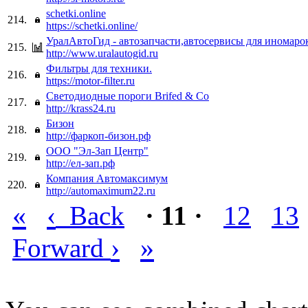
schetki.online
214.
https://schetki.online/
УралАвтоГид - автозапчасти,автосервисы для иномаро
215.
http://www.uralautogid.ru
Фильтры для техники.
216.
https://motor-filter.ru
Светодиодные пороги Brifed & Co
217.
http://krass24.ru
Бизон
218.
http://фаркоп-бизон.рф
ООО "Эл-Зап Центр"
219.
http://ел-зап.рф
Компания Автомаксимум
220.
http://automaximum22.ru
«
‹
Back
· 11 ·
12
13
›
»
Forward