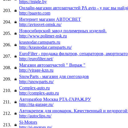
https://migle.by
Онлайн-магазин автозапчастей PA avto - у нас вы найдё
203.
http://paavto.com
Интернет магазин АВТОСВЕТ
204.
http://avtosvet-omsk.ru/
Новосибирский завод полимерных изделий.
205.
http://www.polimer-nsk.ru
krasnodar.camsparts.ru
206.
http://krasnodar.camsparts.ru/
EuroFilter - продажа фильтров, сепараторов, амортизато
207.
http://eurofilter.net/
Магазин автозапчастей " Вираж "
208.
http://virage-kzn.ru
SnowParts - магазин для снегоходов
209.
http://snowparts.ru/
Complex-auto.ru
210.
http://complex-auto.ru
Авторазбор Москва РТА-ГАРАЖ.РУ
211.
http://rta-garage.ru/
Автокрепеж для иномарок. Качественный и недорогой
212.
http://autoclips.ru/
Si-Motors
213.
http://si-motors.ru/