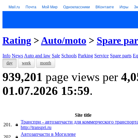
Mail.ru
Почта
Мой Мир
Одноклассники
ВКонтакте
Игры
З
Rating
>
Auto/moto
>
Spare par
Info
News
Auto and law
Sale
Schools
Parking
Service
Spare parts
Eq
day
week
month
939,201
page views per
4,0
01.07.2026 15:59
.
Site title
Транспри - автозапчасти для коммерческого транспорт
201.
http://transpri.ru
Автозапчасти в Могилеве
202.