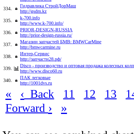
Гидравлика СтройДорМаш
334.
http://gsdm.kz
k-700.info
335.
http://www.k-700.info/
PRIOR-DESIGN-RUSSIA
336.
http://prior-design-russia.ru/
Магазин запчастей БМВ: BMWCarMine
337.
http://bmwcarmine.ru
Интер-Сервис
338.
http://запчасти28.рф/
Disco - производство и оптовая продажа колесных кол
339.
http://www.disco60.ru
ПАК легковые
340.
http://1001dvs.ru
«
‹
Back
11
12
13
1
›
»
Forward