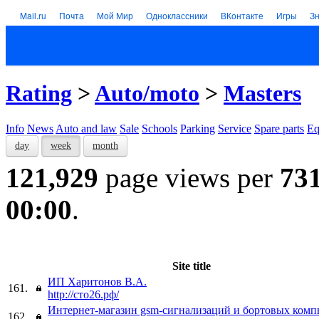
Mail.ru
Почта
Мой Мир
Одноклассники
ВКонтакте
Игры
З
Rating
>
Auto/moto
>
Masters
Info
News
Auto and law
Sale
Schools
Parking
Service
Spare parts
Eq
day
week
month
121,929
page views per
73
00:00
.
Site title
ИП Харитонов В.А.
161.
http://сто26.рф/
Интернет-магазин gsm-сигнализаций и бортовых комп
162.