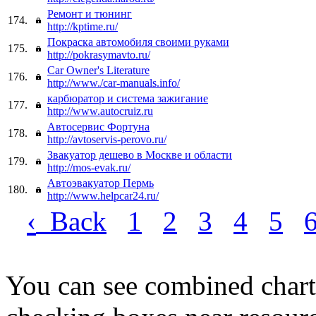
Ремонт и тюнинг
174.
http://kptime.ru/
Покраска автомобиля своими руками
175.
http://pokrasymavto.ru/
Car Owner's Literature
176.
http://www./car-manuals.info/
карбюратор и система зажигание
177.
http://www.autocruiz.ru
Автосервис Фортуна
178.
http://avtoservis-perovo.ru/
Звакуатор дешево в Москве и области
179.
http://mos-evak.ru/
Автоэвакуатор Пермь
180.
http://www.helpcar24.ru/
‹
Back
1
2
3
4
5
You can see combined chart