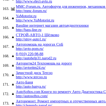
http://www.elect-avto.ru
MMC-Forum.ru. Автофорум для инженеров, механиков 
163.
http://mmc-forum.ru/
YaMotorist.ru
164.
http://www.YaMotorist.ru
Bassline интернет магазин автоаудиотехники
165.
http://bass-line.ru
СТРОЙ-АВТО-1 Щёлково
166.
http://stroy-auto1.ru/
Автопомощь на дорогах СпБ
167.
http://avto-pom.ru/
8 (910) 220-98-88
168.
http://autohelp31.narod2.ru
Авторитм24 Техпомощь на дороге
169.
http://avtoritm24.ru/
Зачистной диск Tercoo
170.
http://www.tercoo.ru
Авто-Баня
171.
http://auto-banya.ru/
AutoSoftos.com Книги по ремонту Авто Диагностика С
172.
http://autosoftos.com/
Авторемонт. Ремонт импортных и отечественных авто
173.
http://clegenda.narod.ru/